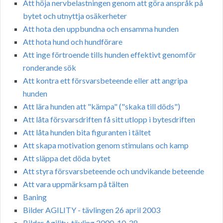
Att höja nervbelastningen genom att göra anspråk på
bytet och utnyttja osäkerheter
Att hota den uppbundna och ensamma hunden
Att hota hund och hundförare
Att inge förtroende tills hunden effektivt genomför
ronderande sök
Att kontra ett försvarsbeteende eller att angripa
hunden
Att lära hunden att "kämpa" ("skaka till döds")
Att låta försvarsdriften få sitt utlopp i bytesdriften
Att låta hunden bita figuranten i tältet
Att skapa motivation genom stimulans och kamp
Att släppa det döda bytet
Att styra försvarsbeteende och undvikande beteende
Att vara uppmärksam på tälten
Baning
Bilder AGILITY - tävlingen 26 april 2003
Bilder Agility-tävling 2000-10-28