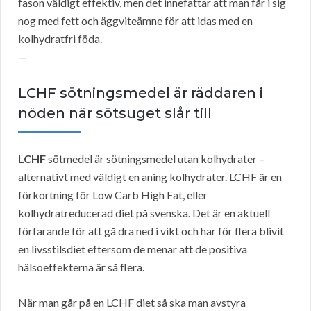
fason väldigt effektiv, men det innefattar att man får i sig
nog med fett och äggviteämne för att idas med en
kolhydratfri föda.
—
LCHF sötningsmedel är räddaren i
nöden när sötsuget slår till
LCHF
sötmedel är sötningsmedel utan kolhydrater –
alternativt med väldigt en aning kolhydrater. LCHF är en
förkortning för Low Carb High Fat, eller
kolhydratreducerad diet på svenska. Det är en aktuell
förfarande för att gå dra ned i vikt och har för flera blivit
en livsstilsdiet eftersom de menar att de positiva
hälsoeffekterna är så flera.
När man går på en LCHF diet så ska man avstyra