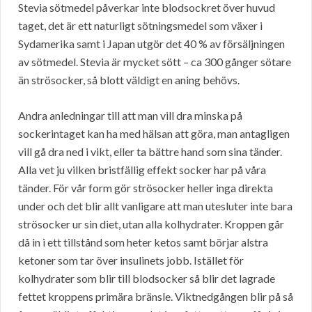
Stevia sötmedel påverkar inte blodsockret över huvud
taget, det är ett naturligt sötningsmedel som växer i
Sydamerika samt i Japan utgör det 40 % av försäljningen
av sötmedel. Stevia är mycket sött – ca 300 gånger sötare
än strösocker, så blott väldigt en aning behövs.
Andra anledningar till att man vill dra minska på
sockerintaget kan ha med hälsan att göra, man antagligen
vill gå dra ned i vikt, eller ta bättre hand som sina tänder.
Alla vet ju vilken bristfällig effekt socker har på våra
tänder. För vår form gör strösocker heller inga direkta
under och det blir allt vanligare att man utesluter inte bara
strösocker ur sin diet, utan alla kolhydrater. Kroppen går
då in i ett tillstånd som heter ketos samt börjar alstra
ketoner som tar över insulinets jobb. Istället för
kolhydrater som blir till blodsocker så blir det lagrade
fettet kroppens primära bränsle. Viktnedgången blir på så