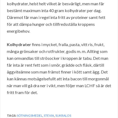
kolhydrater, helst helt vilket är besvärligt, men man får
bestämt maximum inta 40 gram kolhydrater per dag.
Däremot får man i regel inta fritt av proteiner samt fett
för att dämpa hunger och tillfredsställa kroppens
energibehov.
Kolhydrater
finns i mycket, fralla, pasta, vitt ris, frukt,
många grönsaker och rotfrukter, godis m. m. Allting som
kan omvandlas till strösocker i kroppen är tabu. Det man
får inta är rent fett som i smör, grädde och fläsk, därtill
äggviteämne som man främst finner i kött samt ägg. Det
kan kännas motsägelsefullt att inta bacon till morgonmål
när man vill gå dra ner i vikt, men följer man LCHF så är det
fritt fram för det.
TAGS:
SÖTNINGSMEDEL
,
STEVIA
,
SUKRALOS