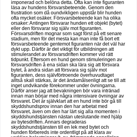
imponerad och belöna detta. Ofta kan inte figuranten
läsa av hundens försvarsbeteende. Genom den
frustration som då oundvikligen uppstår blir hunden
ofta mycket osäker. Försvarsbeteende kan ha olika
orsaker: Antingen försvarar hunden ett objekt (bytet)
eller den försvarar sig själv mot figuranten.
Försvarsdriften mognar som sagt först på ett senare
stadium, men för det mesta kan man inte få bort ett
försvarsbeteende gentemot figuranten när det väl har
dykt upp. Därför är det viktigt för utbildningen att
stimulerandet av försvarsdriften kommer vid rätt
tidpunkt. Eftersom en hund genom stimuleringen av
försvarsdriften å ena sidan ska lära sig att försvara
bytet, å andra sidan att försvara sig själv mot
figuranten, dess självförtroende överhuvudtaget
alltså skall stärkas, är det ändamålsenligt att se till att
inget undvikande förekommer under övningarna.
Därför anser jag att bevakningen bör vara intränad
innan man börjar med några intensivare övningar av
försvaret. Det är självklart att en hund inte bör gå till
skyddshundsprov innan den har arbetat med
försvaret, även om den har lärt sig alla momenten i
skyddshundstjänsten nästan uteslutande med hjälp
av bytesdriften. Annars degraderas
skyddshundstjänsten till en lek med bytet och
hunden förbereds inte ordentligt på att klara av