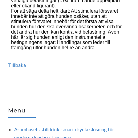
verkliga belastningar (t. ex. främmande appellplan
eller okänd figurant).
För att säga detta helt klart: Att stimulera försvaret
innebär inte att göra hunden osäker, utan att
stimulera försvaret innebär för det första att visa
hunden hur den ska övervinna osäkerheten och för
det andra hur den kan kontra vid belastning. Även
här lär sig hunden enligt den instrumentella
betingningens lagar: Handlingar som leder till
framgång utför hunden hellre än andra.
Tillbaka
Menu
Aromhusets stilldrink: smart dryckeslösning för
moderna lunchrestauranger