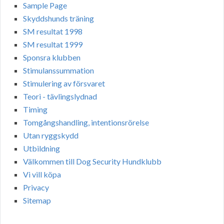
Sample Page
Skyddshunds träning
SM resultat 1998
SM resultat 1999
Sponsra klubben
Stimulanssummation
Stimulering av försvaret
Teori - tävlingslydnad
Timing
Tomgångshandling, intentionsrörelse
Utan ryggskydd
Utbildning
Välkommen till Dog Security Hundklubb
Vi vill köpa
Privacy
Sitemap