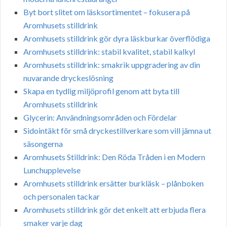
Byt bort slitet om läsksortimentet – fokusera på
Aromhusets stilldrink
Aromhusets stilldrink gör dyra läskburkar överflödiga
Aromhusets stilldrink: stabil kvalitet, stabil kalkyl
Aromhusets stilldrink: smakrik uppgradering av din
nuvarande dryckeslösning
Skapa en tydlig miljöprofil genom att byta till
Aromhusets stilldrink
Glycerin: Användningsområden och Fördelar
Sidointäkt för små dryckestillverkare som vill jämna ut
säsongerna
Aromhusets Stilldrink: Den Röda Tråden i en Modern
Lunchupplevelse
Aromhusets stilldrink ersätter burkläsk – plånboken
och personalen tackar
Aromhusets stilldrink gör det enkelt att erbjuda flera
smaker varje dag