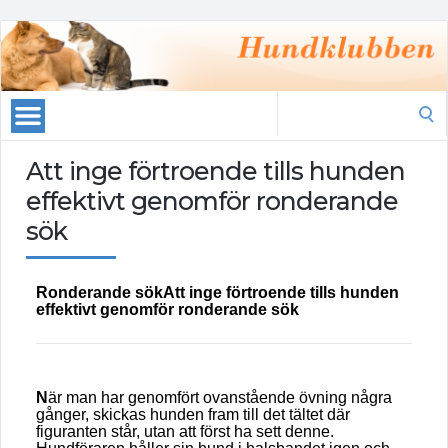
Search
for:
Att inge förtroende tills hunden
effektivt genomför ronderande
sök
Ronderande sök
Att inge förtroende tills hunden
effektivt genomför ronderande sök
N
är man har genomfört ovanstående övning några
gånger, skickas hunden fram till det tältet där
figuranten står, utan att först ha sett denne.