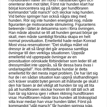
Hundföraren håller sin hund i halsbandet igen och
orienterar den mot tältet. Först när hunden klart har
börjat koncentrera sig på tältet, ger hundföraren
kommandot “utåt marsch” och skickar iväg hunden.
Vid behov springer han också några steg med
hunden. Rör sig inte hunden energiskt nog, måste
figuranten ge motsvarande stimulering. Figurantens
beteende i tältet är detsamma som i förra övningen.
Han måste absolut se till att hunden genast börjar ge
skall, men måste samtidigt försöka skapa en helt
normal provsituation. Emellertid hade redan Konrad
Most vissa reservationer: “Det slutliga målet vid
dressyr är att så långt det går anpassa samtliga
övningar till den verkliga situationen. Uppstår
emellertid vid upprepade övningar av en
provsituation oönskade förbindelser som leder till att
dressyrmålet inte uppnås, så får dessa bara övas i
undantagsfall”. Hos driftsstarka hundar är detta
emellertid för det mesta inget problem. De har lärt sig
hur de i en sådan situation kan uppnå sluthandlingen
och kräver snabbt bytet genom att ihållande ge skall.
I
den här fasen är det viktigt att hunden lär sig att lita
på att hundföraren skickar honom till rätt tält och att
han lär sig känna igen i vilken riktning hundföraren
visar. Hundföraren måste lära hunden att löskopplad
sitta kvar medan han visar hunden tältet. Först på
kommandot “utåt marsch” får hunden springa iväg.