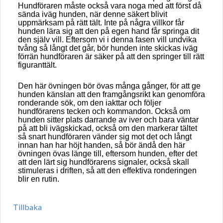
Hundföraren måste också vara noga med att först då
sända iväg hunden, när denne säkert blivit
uppmärksam på rätt tält. Inte på några villkor får
hunden lära sig att den på egen hand får springa dit
den själv vill. Eftersom vi i denna fasen vill undvika
tvång så långt det går, bör hunden inte skickas iväg
förrän hundföraren är säker på att den springer till rätt
figuranttält.
Den här övningen bör övas många gånger, för att ge
hunden känslan att den framgångsrikt kan genomföra
ronderande sök, om den iakttar och följer
hundförarens tecken och kommandon. Också om
hunden sitter plats darrande av iver och bara väntar
på att bli ivägskickad, också om den markerar tältet
så snart hundföraren vänder sig mot det och långt
innan han har höjt handen, så bör ändå den här
övningen övas länge till, eftersom hunden, efter det
att den lärt sig hundförarens signaler, också skall
stimuleras i driften, så att den effektiva ronderingen
blir en rutin.
Tillbaka