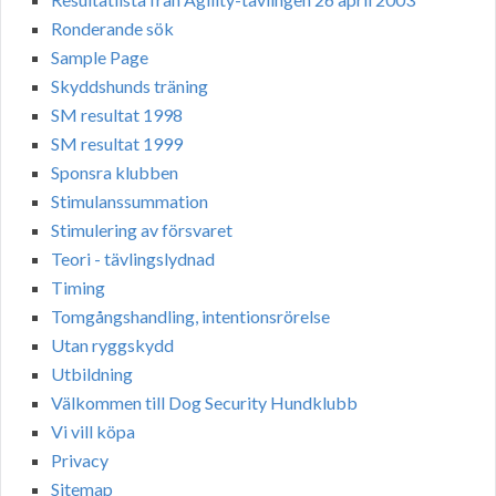
Ronderande sök
Sample Page
Skyddshunds träning
SM resultat 1998
SM resultat 1999
Sponsra klubben
Stimulanssummation
Stimulering av försvaret
Teori - tävlingslydnad
Timing
Tomgångshandling, intentionsrörelse
Utan ryggskydd
Utbildning
Välkommen till Dog Security Hundklubb
Vi vill köpa
Privacy
Sitemap