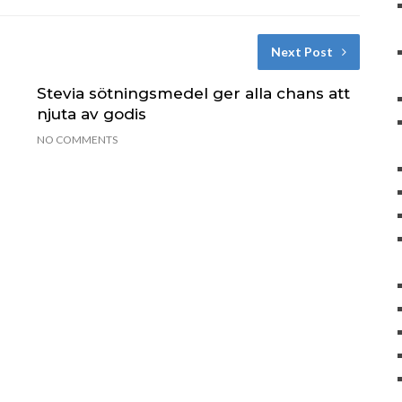
Next Post
Stevia sötningsmedel ger alla chans att
njuta av godis
NO COMMENTS