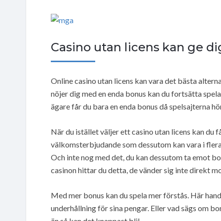
Casino utan licens kan ge d
Online casino utan licens kan vara det bästa altern
nöjer dig med en enda bonus kan du fortsätta spela 
ägare får du bara en enda bonus då spelsajterna hö
När du istället väljer ett casino utan licens kan du
välkomsterbjudande som dessutom kan vara i flera 
Och inte nog med det, du kan dessutom ta emot bo
casinon hittar du detta, de vänder sig inte direkt m
Med mer bonus kan du spela mer förstås. Här hand
underhållning för sina pengar. Eller vad sägs om b
än så kan det knappast bli!