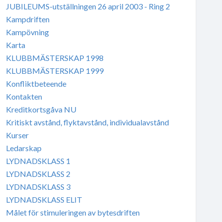
JUBILEUMS-utställningen 26 april 2003 - Ring 2
Kampdriften
Kampövning
Karta
KLUBBMÄSTERSKAP 1998
KLUBBMÄSTERSKAP 1999
Konfliktbeteende
Kontakten
Kreditkortsgåva NU
Kritiskt avstånd, flyktavstånd, individualavstånd
Kurser
Ledarskap
LYDNADSKLASS 1
LYDNADSKLASS 2
LYDNADSKLASS 3
LYDNADSKLASS ELIT
Målet för stimuleringen av bytesdriften