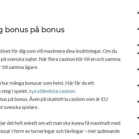
ig bonus på bonus
ativet för dig som vill maximera dina insättningar. Om du
på svenska sajter. När flera casinon hör till en och samma
r till samma ägare.
 få hur många bonusar som helst. Här får du ett
steg i spelet.
nya utländska casinon
nus på bonus. Även på skattefria casinon som är EU
ot svenska spelare.
lar det helt enkelt om att man ska kunna få maximalt med
onusar i form av turneringar och tävlingar – mer spännande