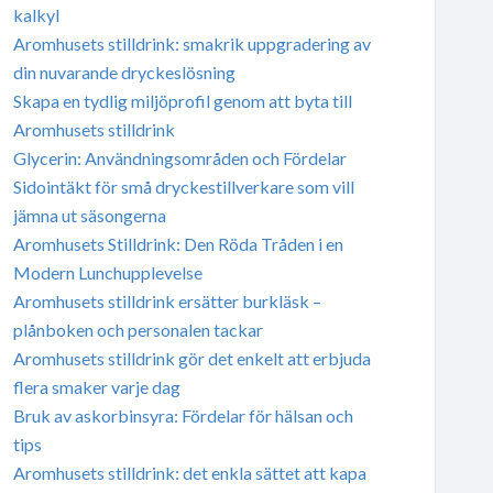
kalkyl
Aromhusets stilldrink: smakrik uppgradering av
din nuvarande dryckeslösning
Skapa en tydlig miljöprofil genom att byta till
Aromhusets stilldrink
Glycerin: Användningsområden och Fördelar
Sidointäkt för små dryckestillverkare som vill
jämna ut säsongerna
Aromhusets Stilldrink: Den Röda Tråden i en
Modern Lunchupplevelse
Aromhusets stilldrink ersätter burkläsk –
plånboken och personalen tackar
Aromhusets stilldrink gör det enkelt att erbjuda
flera smaker varje dag
Bruk av askorbinsyra: Fördelar för hälsan och
tips
Aromhusets stilldrink: det enkla sättet att kapa