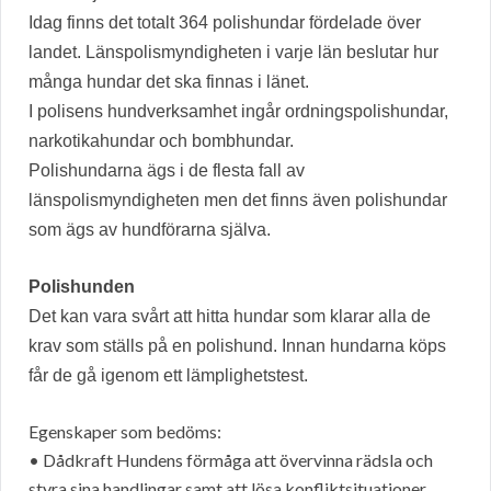
Idag finns det totalt 364 polishundar fördelade över
landet. Länspolismyndigheten i varje län beslutar hur
många hundar det ska finnas i länet.
I polisens hundverksamhet ingår ordningspolishundar,
narkotikahundar och bombhundar.
Polishundarna ägs i de flesta fall av
länspolismyndigheten men det finns även polishundar
som ägs av hundförarna själva.
Polishunden
Det kan vara svårt att hitta hundar som klarar alla de
krav som ställs på en polishund. Innan hundarna köps
får de gå igenom ett lämplighetstest.
Egenskaper som bedöms:
• Dådkraft Hundens förmåga att övervinna rädsla och
styra sina handlingar samt att lösa konfliktsituationer.