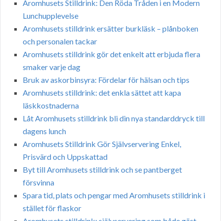
Aromhusets Stilldrink: Den Röda Tråden i en Modern
Lunchupplevelse
Aromhusets stilldrink ersätter burkläsk – plånboken
och personalen tackar
Aromhusets stilldrink gör det enkelt att erbjuda flera
smaker varje dag
Bruk av askorbinsyra: Fördelar för hälsan och tips
Aromhusets stilldrink: det enkla sättet att kapa
läskkostnaderna
Låt Aromhusets stilldrink bli din nya standarddryck till
dagens lunch
Aromhusets Stilldrink Gör Självservering Enkel,
Prisvärd och Uppskattad
Byt till Aromhusets stilldrink och se pantberget
försvinna
Spara tid, plats och pengar med Aromhusets stilldrink i
stället för flaskor
Aromhusets stilldrink: självservering som både gäst