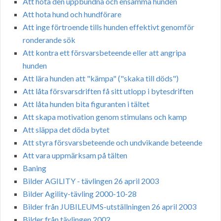
Att hota den uppbundna och ensamma hunden
Att hota hund och hundförare
Att inge förtroende tills hunden effektivt genomför
ronderande sök
Att kontra ett försvarsbeteende eller att angripa
hunden
Att lära hunden att "kämpa" ("skaka till döds")
Att låta försvarsdriften få sitt utlopp i bytesdriften
Att låta hunden bita figuranten i tältet
Att skapa motivation genom stimulans och kamp
Att släppa det döda bytet
Att styra försvarsbeteende och undvikande beteende
Att vara uppmärksam på tälten
Baning
Bilder AGILITY - tävlingen 26 april 2003
Bilder Agility-tävling 2000-10-28
Bilder från JUBILEUMS-utställningen 26 april 2003
Bilder från tävlingen 2002