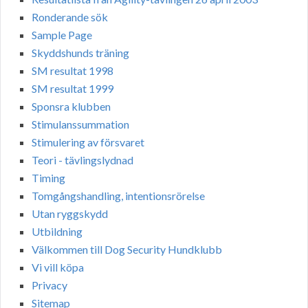
Ronderande sök
Sample Page
Skyddshunds träning
SM resultat 1998
SM resultat 1999
Sponsra klubben
Stimulanssummation
Stimulering av försvaret
Teori - tävlingslydnad
Timing
Tomgångshandling, intentionsrörelse
Utan ryggskydd
Utbildning
Välkommen till Dog Security Hundklubb
Vi vill köpa
Privacy
Sitemap