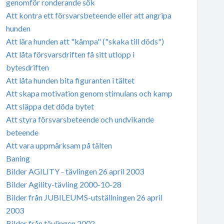
genomför ronderande sök
Att kontra ett försvarsbeteende eller att angripa
hunden
Att lära hunden att "kämpa" ("skaka till döds")
Att låta försvarsdriften få sitt utlopp i
bytesdriften
Att låta hunden bita figuranten i tältet
Att skapa motivation genom stimulans och kamp
Att släppa det döda bytet
Att styra försvarsbeteende och undvikande
beteende
Att vara uppmärksam på tälten
Baning
Bilder AGILITY - tävlingen 26 april 2003
Bilder Agility-tävling 2000-10-28
Bilder från JUBILEUMS-utställningen 26 april
2003
Bilder från tävlingen 2002