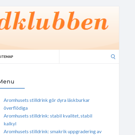
Search
SITEMAP
for:
Menu
Aromhusets stilldrink gör dyra läskburkar
överflödiga
Aromhusets stilldrink: stabil kvalitet, stabil
kalkyl
Aromhusets stilldrink: smakrik uppgradering av