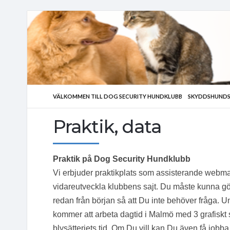
VÄLKOMMEN TILL DOG SECURITY HUNDKLUBB
SKYDDSHUNDS
Praktik, data
Praktik på Dog Security Hundklubb
Vi erbjuder praktikplats som assisterande webmas
vidareutveckla klubbens sajt. Du måste kunna g
redan från början så att Du inte behöver fråga.
kommer att arbeta dagtid i Malmö med 3 grafiskt
blysätteriets tid. Om Du vill kan Du även få jobb