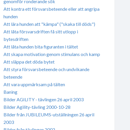
genomför ronderande sök
Att kontra ett försvarsbeteende eller att angripa
hunden
Att lära hunden att "kämpa" ("skaka till döds")
Att låta försvarsdriften få sitt utlopp i
bytesdriften
Att låta hunden bita figuranten i tältet
Att skapa motivation genom stimulans och kamp
Att släppa det döda bytet
Att styra försvarsbeteende och undvikande
beteende
Att vara uppmärksam på tälten
Baning
Bilder AGILITY - tävlingen 26 april 2003
Bilder Agility-tävling 2000-10-28
Bilder från JUBILEUMS-utställningen 26 april
2003
Bilder från tävlingen 2002