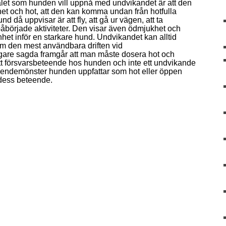
Målet som hunden vill uppnå med undvikandet är att den
ghet och hot, att den kan komma undan från hotfulla
då uppvisar är att fly, att gå ur vägen, att ta
påbörjade aktiviteter. Den visar även ödmjukhet och
het inför en starkare hund. Undvikandet kan alltid
som den mest användbara driften vid
igare sagda framgår att man måste dosera hot och
tt försvarsbeteende hos hunden och inte ett undvikande
beteendemönster hunden uppfattar som hot eller öppen
 dess beteende.