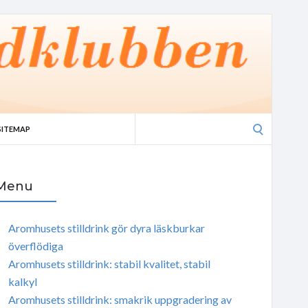
Search
SITEMAP
for:
Menu
Aromhusets stilldrink gör dyra läskburkar
överflödiga
Aromhusets stilldrink: stabil kvalitet, stabil
kalkyl
Aromhusets stilldrink: smakrik uppgradering av