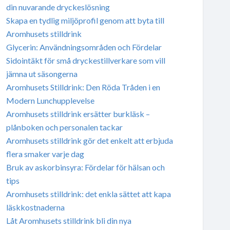
din nuvarande dryckeslösning
Skapa en tydlig miljöprofil genom att byta till
Aromhusets stilldrink
Glycerin: Användningsområden och Fördelar
Sidointäkt för små dryckestillverkare som vill
jämna ut säsongerna
Aromhusets Stilldrink: Den Röda Tråden i en
Modern Lunchupplevelse
Aromhusets stilldrink ersätter burkläsk –
plånboken och personalen tackar
Aromhusets stilldrink gör det enkelt att erbjuda
flera smaker varje dag
Bruk av askorbinsyra: Fördelar för hälsan och
tips
Aromhusets stilldrink: det enkla sättet att kapa
läskkostnaderna
Låt Aromhusets stilldrink bli din nya