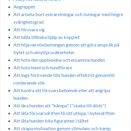
Angreppet
Att arbeta bort extraretningar och övningar med högre
svårighetsgrad
Att försvara sig
Att hålla tillbaka hjälp av kopplet
Att höja nervbelastningen genom att göra anspråk på
bytet och utnyttja osäkerheter
Att hota den uppbundna och ensamma hunden
Att hota hund och hundförare
Att inge förtroende tills hunden effektivt genomför
ronderande sök
Att kontra ett försvarsbeteende eller att angripa
hunden
Att lära hunden att "kämpa" ("skaka till döds")
Att låta försvarsdriften få sitt utlopp i bytesdriften
Att låta hunden bita figuranten i tältet
Att skapa motivation genom stimulans och kamp