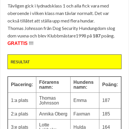
Tävligen gick i lydnadsklass 1 och alla fick vara med
oberoende i vilken klass man tävlar normalt. Det var
också tillåtet att ställa upp med flera hundar.
Thomas Johnsson från Dog Security Hundungdom slog
dom vuxna och blev Klubbmästare1998 på
187
poäng.
GRATTIS
!!!!
RESULTAT
Förarens
Hundens
Placering:
Poäng:
namn:
namn:
Thomas
1:a plats
Emma
187
Johnsson
2:a plats
Annika Oberg
Faxman
185
Lotte
3:e plats
Hulda
164