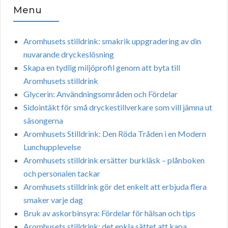
Menu
Aromhusets stilldrink: smakrik uppgradering av din
nuvarande dryckeslösning
Skapa en tydlig miljöprofil genom att byta till
Aromhusets stilldrink
Glycerin: Användningsområden och Fördelar
Sidointäkt för små dryckestillverkare som vill jämna ut
säsongerna
Aromhusets Stilldrink: Den Röda Tråden i en Modern
Lunchupplevelse
Aromhusets stilldrink ersätter burkläsk – plånboken
och personalen tackar
Aromhusets stilldrink gör det enkelt att erbjuda flera
smaker varje dag
Bruk av askorbinsyra: Fördelar för hälsan och tips
Aromhusets stilldrink: det enkla sättet att kapa