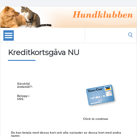
Search
for:
Kreditkortsgåva NU
Särskild
ändamål?:
Belopp i
US$:
Click to continue
Du kan betala med dessa kort och alla varianter av dessa kort med andra
namn: