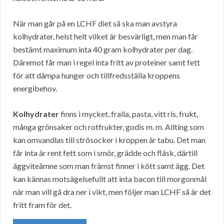
När man går på en LCHF diet så ska man avstyra
kolhydrater, helst helt vilket är besvärligt, men man får
bestämt maximum inta 40 gram kolhydrater per dag.
Däremot får man i regel inta fritt av proteiner samt fett
för att dämpa hunger och tillfredsställa kroppens
energibehov.
Kolhydrater
finns i mycket, fralla, pasta, vitt ris, frukt,
många grönsaker och rotfrukter, godis m. m. Allting som
kan omvandlas till strösocker i kroppen är tabu. Det man
får inta är rent fett som i smör, grädde och fläsk, därtill
äggviteämne som man främst finner i kött samt ägg. Det
kan kännas motsägelsefullt att inta bacon till morgonmål
när man vill gå dra ner i vikt, men följer man LCHF så är det
fritt fram för det.