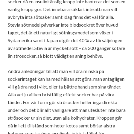
socker då en insulinkänslig kropp inte hanterar det som en
vanlig kropp gör. Det innebära såklart inte att man vill
avbryta inta sötsaker samt idag finns det val för alla.
Stevia sötmedel påverkar inte blodsockret över huvud
taget, det är ett naturligt sötningsmedel som växer i
Sydamerika samt i Japan utgör det 40 % av försäljningen
av sötmedel. Stevia är mycket sött – ca 300 gånger sötare
än strösocker, så blott väldigt en aning behövs.
Andra anledningar till att man vill dra minska på
sockerintaget kan ha med hälsan att göra, man antagligen
vill gå dra ned i vikt, eller ta bättre hand som sina tänder.
Alla vet ju vilken bristfällig effekt socker har på våra
tänder. För vår form gör strösocker heller inga direkta
under och det blir allt vanligare att man utesluter inte bara
strösocker ur sin diet, utan alla kolhydrater. Kroppen går
då in i ett tillstånd som heter ketos samt börjar alstra
ketoner som tar över insulinets jobb. Istället för