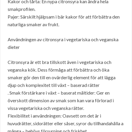
Kakor och tårta: En nypa citronsyra kan ändra hela
smakprofilen.
Pajer: Särskilt hjälpsam i bär kakor för att förbättra den
naturliga smaker av frukt.
Användningen av citronsyra i vegetariska och veganska
dieter
Citronsyra är ett bra tillskott även i vegetariska och
veganska kök. Dess förmåga att förbättra och öka
smaker gör den till en ovärderlig element för att lägga
djup och komplexitet till växt – baserad rätter
. Smak förstärkare i växt – baserat måltider: Ger en
överskott dimension av smak som kan vara förlorad i
vissa vegetariska och veganska rätter.
Flexibilitet i användningen: Oavsett om det är i
huvudrätter, sidorätter eller såser, syror du tillhandahålla a
många – behövs försurning och friskhet.