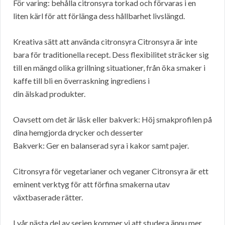
För varing: behålla citronsyra torkad och förvaras i en
liten kärl för att förlänga dess hållbarhet livslängd.
Kreativa sätt att använda citronsyra Citronsyra är inte
bara för traditionella recept. Dess flexibilitet sträcker sig
till en mängd olika grillning situationer, från öka smaker i
kaffe till bli en överraskning ingrediens i
din älskad produkter.
Oavsett om det är läsk eller bakverk: Höj smakprofilen på
dina hemgjorda drycker och desserter
Bakverk: Ger en balanserad syra i kakor samt pajer.
Citronsyra för vegetarianer och veganer Citronsyra är ett
eminent verktyg för att förfina smakerna utav
växtbaserade rätter.
I vår nästa del av serien kommer vi att studera ännu mer