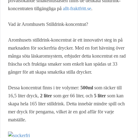
privatsökande smakentusiasten finns de delikata stilldrink-
koncentraten tillgängliga på
allt-fraktfritt.se
.
Vad är Aromhusets Stilldrink-koncentrat?
Aromhusets stilldrink-koncentrat är ett innovativt steg in på
marknaden för sockerfria drycker. Med en fort hävning över
många söta läskaromsystem, erbjuder detta koncentrat en rad
fräscha och fruktiga smaker som enkelt kan spädas ut 33
gånger för att skapa smakrika stilla drycker.
Dessa koncentrat finns i tre volymer:
500ml
som räcker till
16,5 liter dryck,
2 liter
som ger 66 liter, och
5 liter
som kan
skapa hela 165 liter stilldrink. Detta innebär mindre spill och
mer dryck för pengarna, vilket är en god affär för varje
matställe.