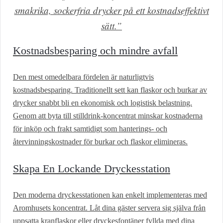
smakrika, sockerfria drycker på ett kostnadseffektivt
sätt.”
Kostnadsbesparing och mindre avfall
Den mest omedelbara fördelen är naturligtvis
kostnadsbesparing. Traditionellt sett kan flaskor och burkar av
drycker snabbt bli en ekonomisk och logistisk belastning.
Genom att byta till stilldrink-koncentrat minskar kostnaderna
för inköp och frakt samtidigt som hanterings- och
återvinningskostnader för burkar och flaskor elimineras.
Skapa En Lockande Dryckesstation
Den moderna dryckesstationen kan enkelt implementeras med
Aromhusets koncentrat. Låt dina gäster servera sig själva från
uppsatta kranflaskor eller dryckesfontäner fyllda med dina