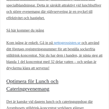
specialblandningar. Detta är särskilt attraktivt vid lunchbuffeer
och större evenemang där självservering är en nyckel till
effektivitet och hastighet.
Så här kommer du igång
Kom igång är enkelt. Gå in på
nettogrossisten.se
och använd
ditt företags registreringsnummer för att beställa sockerfria
stilldrink-koncentrat. När du har dem i handen, är nästa steg att
blanda 1 del koncentrat med 32 delar vatten – och sedan är
dryckerna klara att serveras!
Optimera för Lunch och
Cateringevenemang
Det är kanske vid dagens lunch och cateringuppdrag där
Aromhusets stilldrink-koncentrat verkligen glänser.