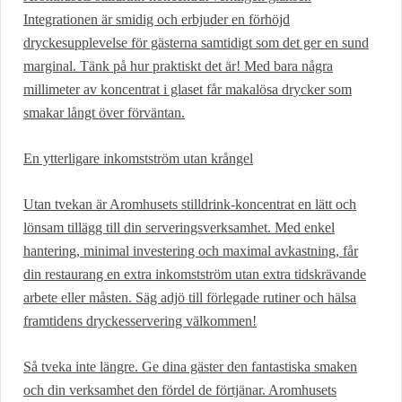
Integrationen är smidig och erbjuder en förhöjd
dryckesupplevelse för gästerna samtidigt som det ger en sund
marginal. Tänk på hur praktiskt det är! Med bara några
millimeter av koncentrat i glaset får makalösa drycker som
smakar långt över förväntan.
En ytterligare inkomstström utan krångel
Utan tvekan är Aromhusets stilldrink-koncentrat en lätt och
lönsam tillägg till din serveringsverksamhet. Med enkel
hantering, minimal investering och maximal avkastning, får
din restaurang en extra inkomstström utan extra tidskrävande
arbete eller måsten. Säg adjö till förlegade rutiner och hälsa
framtidens dryckesservering välkommen!
Så tveka inte längre. Ge dina gäster den fantastiska smaken
och din verksamhet den fördel de förtjänar. Aromhusets