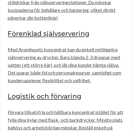
stilldrinkar från självserveringstationer. Du minskar
kostnaderna för behållare och hantering, vilket direkt
påverkar din bottenlinje!
Förenklad självservering
Med Aromhusets koncentrat kan du enkelt möjliggöra
självservering av drycker. Bara blanda 2-3 droppar med
vatten i ett större kärl, och låt dina kunder hämta själva.
Det sparar både tid och personalresurser, samtidigt som
kunden upplever flexibilitet och valfrihet.
Logistik och förvaring
Förvara tillsatsfria och hållbara koncentrat istället för att
fylla dina kylar med flask- och burkdrycker. Mindre plats
behövs och arbetsbördan minskar. Beställ enkelt på