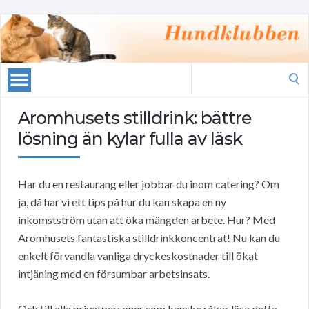
Search
for:
Aromhusets stilldrink: bättre
lösning än kylar fulla av läsk
Har du en restaurang eller jobbar du inom catering? Om
ja, då har vi ett tips på hur du kan skapa en ny
inkomstström utan att öka mängden arbete. Hur? Med
Aromhusets fantastiska stilldrinkkoncentrat! Nu kan du
enkelt förvandla vanliga dryckeskostnader till ökat
intjäning med en försumbar arbetsinsats.
Och till alla privatpersoner som kanske råkar läsa detta