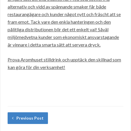
alternativ och vidd av spännande smaker får både
restaurangägare och kunder något nytt och fräscht att se
fram emot. Tack vare den enkla hanteringen och den
pålitliga distributionen blir det ett enkelt val! Såväl
miljömedvetna kunder som ekonomiskt ansvarstagande
är vinnare i detta smarta sätt att servera dryck.
Prova Aromhuset stilldrink och upptäck den skillnad som
kan göra för din verksamhet!
Previous Post