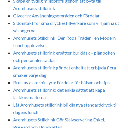
Skapa en tydlig miljöprofil genom att byta till
Aromhusets stilldrink
Glycerin: Användningsområden och Fördelar
Sidointäkt för små dryckestillverkare som vill jämna ut
säsongerna
Aromhusets Stilldrink: Den Röda Tråden i en Modern
Lunchupplevelse
Aromhusets stilldrink ersätter burkläsk – plånboken
och personalen tackar
Aromhusets stilldrink gör det enkelt att erbjuda flera
smaker varje dag
Bruk av askorbinsyra: Fördelar för hälsan och tips
Aromhusets stilldrink: det enkla sättet att kapa
läskkostnaderna
Låt Aromhusets stilldrink bli din nya standarddryck till
dagens lunch
Aromhusets Stilldrink Gör Självservering Enkel,
Prisvärd och Uppskattad