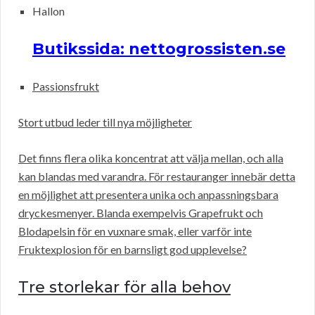
Hallon
Butikssida: nettogrossisten.se
Passionsfrukt
Stort utbud leder till nya möjligheter
Det finns flera olika koncentrat att välja mellan, och alla
kan blandas med varandra. För restauranger innebär detta
en möjlighet att presentera unika och anpassningsbara
dryckesmenyer. Blanda exempelvis Grapefrukt och
Blodapelsin för en vuxnare smak, eller varför inte
Fruktexplosion för en barnsligt god upplevelse?
Tre storlekar för alla behov