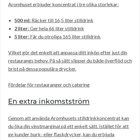
Aromhuset erbjuder koncentrat i tre olika storlekar:
500 ml:
Räcker till 16,5 liter stilldrink
2 liter:
Ger hela 66 liter stilldrink
5 liter:
Får du otroliga 165 liter stilldrink
Vilket gör det enkelt att anpassa ditt inköp efter just din
restaurangs behov. På så sätt slipper du både överflöd och
brist på dessa populära drycker.
Fördelar för restauranger och catering
En extra inkomstström
Genom att använda Aromhusets stilldrinkkoncentrat kan
du öka din vinstmarginal på ett enkelt sätt. Istället för att
ge kunder burk- eller flaskdrycker, kan du erbjuda