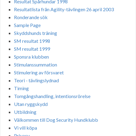
Resultat Spårhundar 1998
Resultatlista från Agility-tävlingen 26 april 2003
Ronderande sök
Sample Page
Skyddshunds träning
SM resultat 1998
SM resultat 1999
Sponsra klubben
Stimulanssummation
Stimulering av försvaret
Teori - tävlingslydnad
Timing
Tomgångshandling, intentionsrörelse
Utan ryggskydd
Utbildning
Välkommen till Dog Security Hundklubb
Vi vill köpa
Privacy