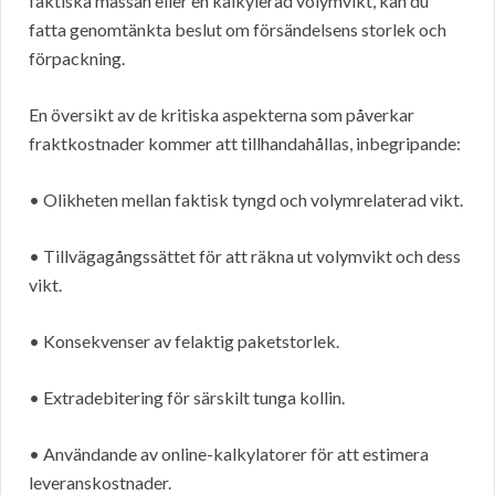
faktiska massan eller en kalkylerad volymvikt, kan du
fatta genomtänkta beslut om försändelsens storlek och
förpackning.
En översikt av de kritiska aspekterna som påverkar
fraktkostnader kommer att tillhandahållas, inbegripande:
• Olikheten mellan faktisk tyngd och volymrelaterad vikt.
• Tillvägagångssättet för att räkna ut volymvikt och dess
vikt.
• Konsekvenser av felaktig paketstorlek.
• Extradebitering för särskilt tunga kollin.
• Användande av online-kalkylatorer för att estimera
leveranskostnader.