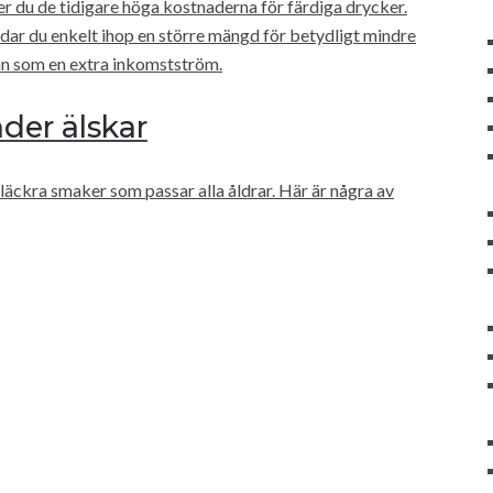
ter du de tidigare höga kostnaderna för färdiga drycker.
andar du enkelt ihop en större mängd för betydligt mindre
an som en extra inkomstström.
der älskar
läckra smaker som passar alla åldrar. Här är några av