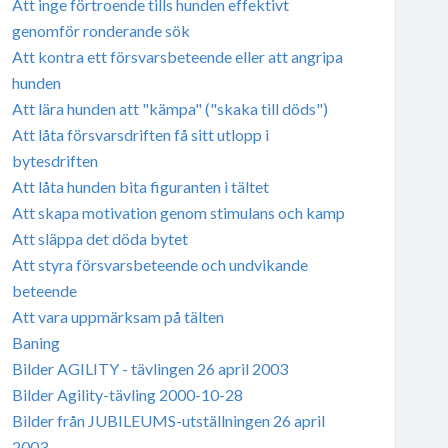
Att inge förtroende tills hunden effektivt
genomför ronderande sök
Att kontra ett försvarsbeteende eller att angripa
hunden
Att lära hunden att "kämpa" ("skaka till döds")
Att låta försvarsdriften få sitt utlopp i
bytesdriften
Att låta hunden bita figuranten i tältet
Att skapa motivation genom stimulans och kamp
Att släppa det döda bytet
Att styra försvarsbeteende och undvikande
beteende
Att vara uppmärksam på tälten
Baning
Bilder AGILITY - tävlingen 26 april 2003
Bilder Agility-tävling 2000-10-28
Bilder från JUBILEUMS-utställningen 26 april
2003