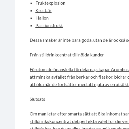
Fruktexplosion
Krusbär
Hallon
Passionsfrukt
Dessa smaker är inte bara goda, utan de är också soc
Från stilldrinkcentrat till nöjda kunder
Förutom de finansiella fördelarna, skapar Aromhus
att minska avfallet från burkar och flaskor, bidra
att öka när de fortsätter med att njuta av en utsök
Slutsats
Om man letar efter smarta sätt att öka inkomst s
stilldrinkskoncentrat det perfekta valet för din v
stilldrinkar, kan du ge dina kunder en unik smakupp