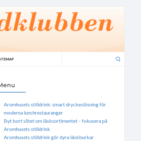
Search
SITEMAP
for:
Menu
Aromhusets stilldrink: smart dryckeslösning för
moderna lunchrestauranger
Byt bort slitet om läsksortimentet – fokusera på
Aromhusets stilldrink
Aromhusets stilldrink gör dyra läskburkar