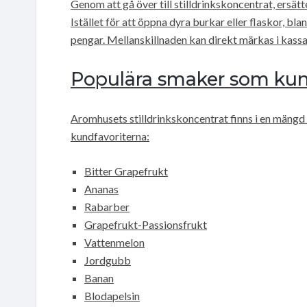
Genom att gå över till stilldrinkskoncentrat, ersät
Istället för att öppna dyra burkar eller flaskor, bl
pengar. Mellanskillnaden kan direkt märkas i kass
Populära smaker som kun
Aromhusets stilldrinkskoncentrat finns i en mängd 
kundfavoriterna:
Bitter Grapefrukt
Ananas
Rabarber
Grapefrukt-Passionsfrukt
Vattenmelon
Jordgubb
Banan
Blodapelsin