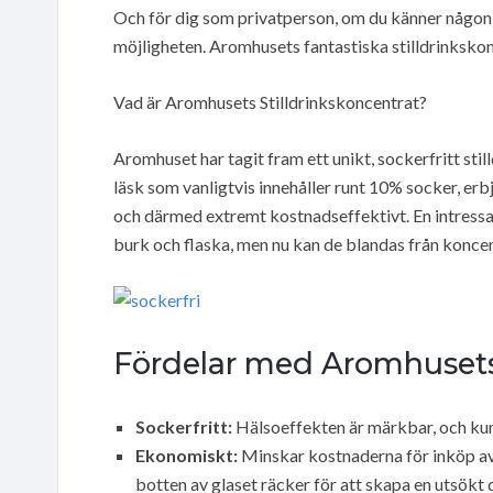
Och för dig som privatperson, om du känner någon
möjligheten. Aromhusets fantastiska stilldrinksko
Vad är Aromhusets Stilldrinkskoncentrat?
Aromhuset har tagit fram ett unikt, sockerfritt still
läsk som vanligtvis innehåller runt 10% socker, er
och därmed extremt kostnadseffektivt. En intressant
burk och flaska, men nu kan de blandas från koncen
Fördelar med Aromhusets 
Sockerfritt:
Hälsoeffekten är märkbar, och kun
Ekonomiskt:
Minskar kostnaderna för inköp av 
botten av glaset räcker för att skapa en utsökt 