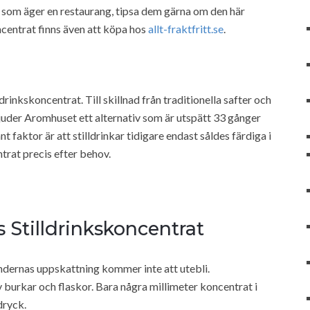
 som äger en restaurang, tipsa dem gärna om den här
ncentrat finns även att köpa hos
allt-fraktfritt.se
.
drinkskoncentrat. Till skillnad från traditionella safter och
bjuder Aromhuset ett alternativ som är utspätt 33 gånger
 faktor är att stilldrinkar tidigare endast såldes färdiga i
trat precis efter behov.
Stilldrinkskoncentrat
dernas uppskattning kommer inte att utebli.
burkar och flaskor. Bara några millimeter koncentrat i
dryck.