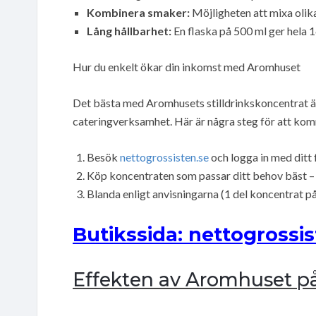
Kombinera smaker:
Möjligheten att mixa olik
Lång hållbarhet:
En flaska på 500 ml ger hela 16
Hur du enkelt ökar din inkomst med Aromhuset
Det bästa med Aromhusets stilldrinkskoncentrat är 
cateringverksamhet. Här är några steg för att ko
Besök
nettogrossisten.se
och logga in med ditt
Köp koncentraten som passar ditt behov bäst – om 
Blanda enligt anvisningarna (1 del koncentrat på 
Butikssida: nettogrossis
Effekten av Aromhuset p