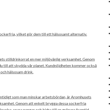
kerfria, vilket gör dem till ett hälsosamt alternativ.
ets stilldrinkorrat en mer miljövänlig verksamhet. Genom
r du till att skydda vår planet. Kundnöjdheten kommer också
t och hälsosam drink.
amtidigt som man minskar arbetsbördan, är Aromhusets
erksamhet. Genom att enkelt brygga dessa sockerfria
levelse, spara pengar och bidra till en grönare framtid.