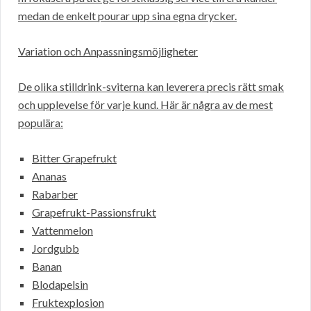
medan de enkelt pourar upp sina egna drycker.
Variation och Anpassningsmöjligheter
De olika stilldrink-sviterna kan leverera precis rätt smak
och upplevelse för varje kund. Här är några av de mest
populära:
Bitter Grapefrukt
Ananas
Rabarber
Grapefrukt-Passionsfrukt
Vattenmelon
Jordgubb
Banan
Blodapelsin
Fruktexplosion