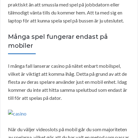
praktiskt än att smussla med spel på jobbdatorn eller
tålmodigt vänta tills du kommer hem. Att ta med sig en
laptop för att kunna spela spel på bussen är ju uteslutet.
Många spel fungerar endast på
mobiler
I många fall lanserar casino på nätet enbart mobilspel,
vilket är viktigt att komma ihåg. Detta på grund av att de
flesta av deras spelare använder just en mobil enhet. Idag
kommer du inte att hitta samma spelutbud som endast är
till för att spelas på dator.
När du väljer videoslots på mobil går du som majoriteten
av spelarna, vilket gör att du har valt en metod som passar