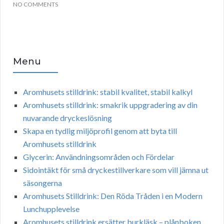
NO COMMENTS
Menu
Aromhusets stilldrink: stabil kvalitet, stabil kalkyl
Aromhusets stilldrink: smakrik uppgradering av din
nuvarande dryckeslösning
Skapa en tydlig miljöprofil genom att byta till
Aromhusets stilldrink
Glycerin: Användningsområden och Fördelar
Sidointäkt för små dryckestillverkare som vill jämna ut
säsongerna
Aromhusets Stilldrink: Den Röda Tråden i en Modern
Lunchupplevelse
Aromhusets stilldrink ersätter burkläsk – plånboken