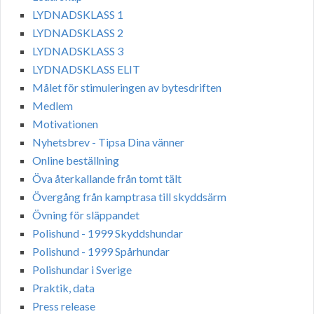
LYDNADSKLASS 1
LYDNADSKLASS 2
LYDNADSKLASS 3
LYDNADSKLASS ELIT
Målet för stimuleringen av bytesdriften
Medlem
Motivationen
Nyhetsbrev - Tipsa Dina vänner
Online beställning
Öva återkallande från tomt tält
Övergång från kamptrasa till skyddsärm
Övning för släppandet
Polishund - 1999 Skyddshundar
Polishund - 1999 Spårhundar
Polishundar i Sverige
Praktik, data
Press release