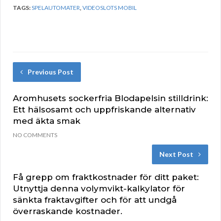
TAGS:
SPELAUTOMATER
,
VIDEOSLOTS MOBIL
Previous Post
Aromhusets sockerfria Blodapelsin stilldrink:
Ett hälsosamt och uppfriskande alternativ
med äkta smak
NO COMMENTS
Next Post
Få grepp om fraktkostnader för ditt paket:
Utnyttja denna volymvikt-kalkylator för
sänkta fraktavgifter och för att undgå
överraskande kostnader.