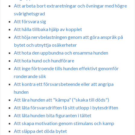
Att arbeta bort extraretningar och övningar med högre
svårighetsgrad
Att försvara sig
Att hålla tillbaka hjälp av kopplet
Att höja nervbelastningen genom att göra anspråk på
bytet och utnyttja osäkerheter
Att hota den uppbundna och ensamma hunden
Att hota hund och hundförare
Att inge förtroende tills hunden effektivt genomför
ronderande sök
Att kontra ett försvarsbeteende eller att angripa
hunden
Att lära hunden att "kämpa" ("skaka till döds")
Att låta försvarsdriften få sitt utlopp i bytesdriften
Att låta hunden bita figuranten i tältet
Att skapa motivation genom stimulans och kamp
Att släppa det döda bytet