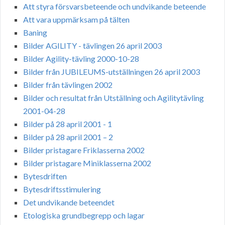
Att styra försvarsbeteende och undvikande beteende
Att vara uppmärksam på tälten
Baning
Bilder AGILITY - tävlingen 26 april 2003
Bilder Agility-tävling 2000-10-28
Bilder från JUBILEUMS-utställningen 26 april 2003
Bilder från tävlingen 2002
Bilder och resultat från Utställning och Agilitytävling
2001-04-28
Bilder på 28 april 2001 - 1
Bilder på 28 april 2001 – 2
Bilder pristagare Friklasserna 2002
Bilder pristagare Miniklasserna 2002
Bytesdriften
Bytesdriftsstimulering
Det undvikande beteendet
Etologiska grundbegrepp och lagar