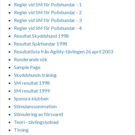
Regler vid SM för Polishundar - 1
Regler vid SM för Polishundar - 2
Regler vid SM för Polishundar - 3
Regler vid SM för Polishundar - 4
Resultat Skyddshund 1998
Resultat Spårhundar 1998
Resultatlista från Agility-tävlingen 26 april 2003
Ronderande sök
Sample Page
Skyddshunds träning
SM resultat 1998
SM resultat 1999
Sponsra klubben
Stimulanssummation
Stimulering av försvaret
Teori - tävlingslydnad
Timing