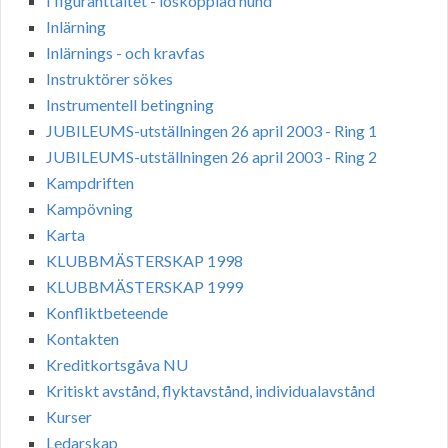
I figuranttältet - löskopplad hund
Inlärning
Inlärnings - och kravfas
Instruktörer sökes
Instrumentell betingning
JUBILEUMS-utställningen 26 april 2003 - Ring 1
JUBILEUMS-utställningen 26 april 2003 - Ring 2
Kampdriften
Kampövning
Karta
KLUBBMÄSTERSKAP 1998
KLUBBMÄSTERSKAP 1999
Konfliktbeteende
Kontakten
Kreditkortsgåva NU
Kritiskt avstånd, flyktavstånd, individualavstånd
Kurser
Ledarskap