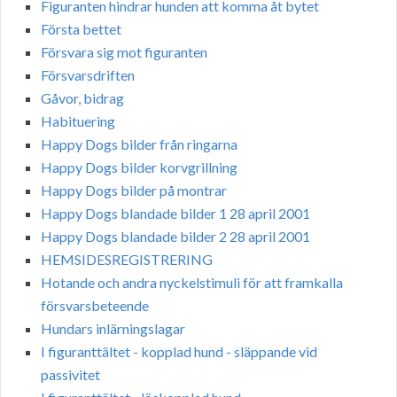
Figuranten hindrar hunden att komma åt bytet
Första bettet
Försvara sig mot figuranten
Försvarsdriften
Gåvor, bidrag
Habituering
Happy Dogs bilder från ringarna
Happy Dogs bilder korvgrillning
Happy Dogs bilder på montrar
Happy Dogs blandade bilder 1 28 april 2001
Happy Dogs blandade bilder 2 28 april 2001
HEMSIDESREGISTRERING
Hotande och andra nyckelstimuli för att framkalla
försvarsbeteende
Hundars inlärningslagar
I figuranttältet - kopplad hund - släppande vid
passivitet