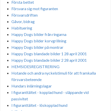
Första bettet
Försvara sig mot figuranten
Försvarsdriften
Gåvor, bidrag
Habituering
Happy Dogs bilder från ringarna
Happy Dogs bilder korvgrillning
Happy Dogs bilder på montrar
Happy Dogs blandade bilder 1 28 april 2001
Happy Dogs blandade bilder 2 28 april 2001
HEMSIDESREGISTRERING
Hotande och andra nyckelstimuli för att framkalla
försvarsbeteende
Hundars inlärningslagar
I figuranttältet - kopplad hund - släppande vid
passivitet
I figuranttältet - löskopplad hund