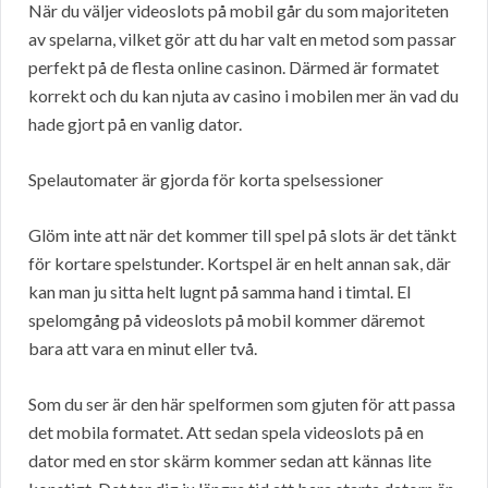
När du väljer videoslots på mobil går du som majoriteten
av spelarna, vilket gör att du har valt en metod som passar
perfekt på de flesta online casinon. Därmed är formatet
korrekt och du kan njuta av casino i mobilen mer än vad du
hade gjort på en vanlig dator.
Spelautomater är gjorda för korta spelsessioner
Glöm inte att när det kommer till spel på slots är det tänkt
för kortare spelstunder. Kortspel är en helt annan sak, där
kan man ju sitta helt lugnt på samma hand i timtal. El
spelomgång på videoslots på mobil kommer däremot
bara att vara en minut eller två.
Som du ser är den här spelformen som gjuten för att passa
det mobila formatet. Att sedan spela videoslots på en
dator med en stor skärm kommer sedan att kännas lite