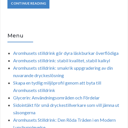
CONTINUE READING
Menu
Aromhusets stilldrink gör dyra läskburkar överflödiga
Aromhusets stilldrink: stabil kvalitet, stabil kalkyl
Aromhusets stilldrink: smakrik uppgradering av din
nuvarande dryckeslösning
Skapa en tydlig miljöprofil genom att byta till
Aromhusets stilldrink
Glycerin: Användningsområden och Fördelar
Sidointäkt för små dryckestillverkare som vill jämna ut
säsongerna
Aromhusets Stilldrink: Den Röda Tråden i en Modern
Lunchupplevelse