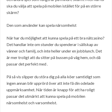
ska du välja att spela på mobilen istället för på en större
skärm?
Den som använder kan spela närsomhelst
När har du möjlighet att kunna spela på ett bra nätcasino?
Det handlar inte om stunder du spenderar i sällskap av
vänner och familj, och inte heller under en jobblunch. Det
är mer troligt att du sitter på bussen på väg hem, och då
passar det perfekt med .
På så vis slipper du störa dig på alla köer samtidigt som
ingen annan blir upprörd över att inte få din odelade
uppmärksamhet. När tiden är knapp för att ha roligt
passar det utmärkt att kunna spela på mobilen
närsomhelst och varsomhelst.