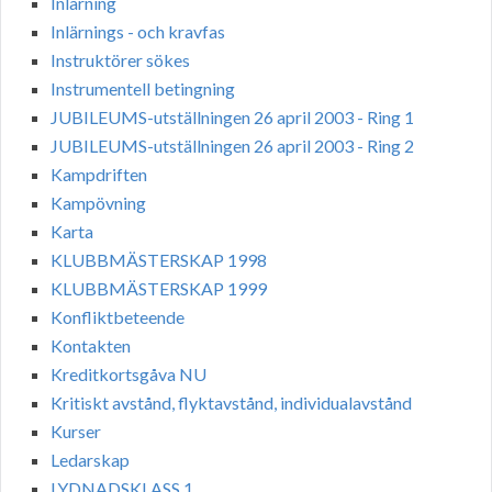
Inlärning
Inlärnings - och kravfas
Instruktörer sökes
Instrumentell betingning
JUBILEUMS-utställningen 26 april 2003 - Ring 1
JUBILEUMS-utställningen 26 april 2003 - Ring 2
Kampdriften
Kampövning
Karta
KLUBBMÄSTERSKAP 1998
KLUBBMÄSTERSKAP 1999
Konfliktbeteende
Kontakten
Kreditkortsgåva NU
Kritiskt avstånd, flyktavstånd, individualavstånd
Kurser
Ledarskap
LYDNADSKLASS 1