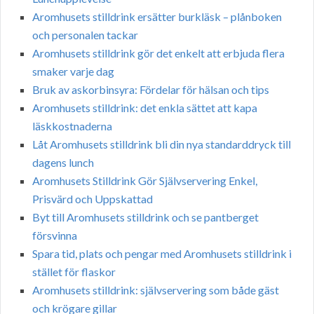
Aromhusets stilldrink ersätter burkläsk – plånboken
och personalen tackar
Aromhusets stilldrink gör det enkelt att erbjuda flera
smaker varje dag
Bruk av askorbinsyra: Fördelar för hälsan och tips
Aromhusets stilldrink: det enkla sättet att kapa
läskkostnaderna
Låt Aromhusets stilldrink bli din nya standarddryck till
dagens lunch
Aromhusets Stilldrink Gör Självservering Enkel,
Prisvärd och Uppskattad
Byt till Aromhusets stilldrink och se pantberget
försvinna
Spara tid, plats och pengar med Aromhusets stilldrink i
stället för flaskor
Aromhusets stilldrink: självservering som både gäst
och krögare gillar