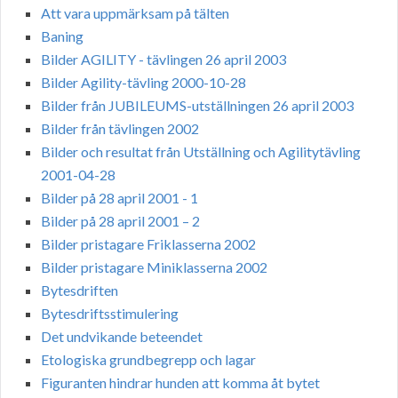
Att vara uppmärksam på tälten
Baning
Bilder AGILITY - tävlingen 26 april 2003
Bilder Agility-tävling 2000-10-28
Bilder från JUBILEUMS-utställningen 26 april 2003
Bilder från tävlingen 2002
Bilder och resultat från Utställning och Agilitytävling
2001-04-28
Bilder på 28 april 2001 - 1
Bilder på 28 april 2001 – 2
Bilder pristagare Friklasserna 2002
Bilder pristagare Miniklasserna 2002
Bytesdriften
Bytesdriftsstimulering
Det undvikande beteendet
Etologiska grundbegrepp och lagar
Figuranten hindrar hunden att komma åt bytet