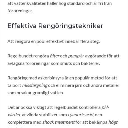
att vattenkvaliteten håller hög standard och är fri från
föroreningar.
Effektiva Rengöringstekniker
Att rengöra en pool effektivt innebär flera steg.
Regelbundet rengöra
filter
och
pump
är avgörande för att
avlägsna föroreningar som smuts och bakterier.
Rengöring med askorbinsyra är en populär metod för att
ta bort
missfärgning
och eliminera järn och andra metaller
som orsakar grumligt vatten.
Det är också viktigt att regelbundet kontrollera
pH-
värdet
, använda stabilizer som
cyanuric acid
, och
komplettera med
shock treatment
för att bekämpa
högt