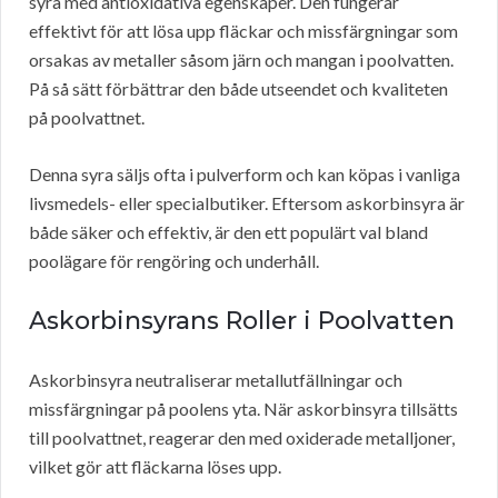
syra med antioxidativa egenskaper. Den fungerar
effektivt för att lösa upp fläckar och missfärgningar som
orsakas av metaller såsom järn och mangan i poolvatten.
På så sätt förbättrar den både utseendet och kvaliteten
på poolvattnet.
Denna syra säljs ofta i pulverform och kan köpas i vanliga
livsmedels- eller specialbutiker. Eftersom askorbinsyra är
både säker och effektiv, är den ett populärt val bland
poolägare för rengöring och underhåll.
Askorbinsyrans Roller i Poolvatten
Askorbinsyra neutraliserar metallutfällningar och
missfärgningar på poolens yta. När askorbinsyra tillsätts
till poolvattnet, reagerar den med oxiderade metalljoner,
vilket gör att fläckarna löses upp.