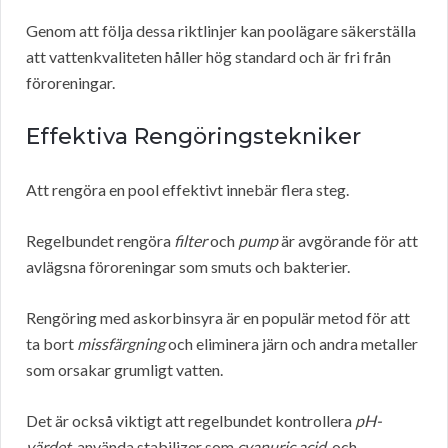
Genom att följa dessa riktlinjer kan poolägare säkerställa
att vattenkvaliteten håller hög standard och är fri från
föroreningar.
Effektiva Rengöringstekniker
Att rengöra en pool effektivt innebär flera steg.
Regelbundet rengöra
filter
och
pump
är avgörande för att
avlägsna föroreningar som smuts och bakterier.
Rengöring med askorbinsyra är en populär metod för att
ta bort
missfärgning
och eliminera järn och andra metaller
som orsakar grumligt vatten.
Det är också viktigt att regelbundet kontrollera
pH-
värdet
, använda stabilizer som
cyanuric acid
, och