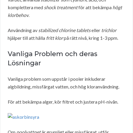
komplettera med
shock treatment
för att bekämpa
högt
klorbehov
.
Användning av
stabilized chlorine tablets
eller
trichlor
hjälper till att hålla
fritt klor
på rätt nivå, kring 1-3 ppm.
Vanliga Problem och deras
Lösningar
Vanliga problem som uppstår i pooler inkluderar
algbildning, missfärgat vatten, och hög kloranvändning.
För att bekämpa alger, kör filtret och justera pH-nivån.
Om
poolvattnet
är grumligt eller missfärgat, utför