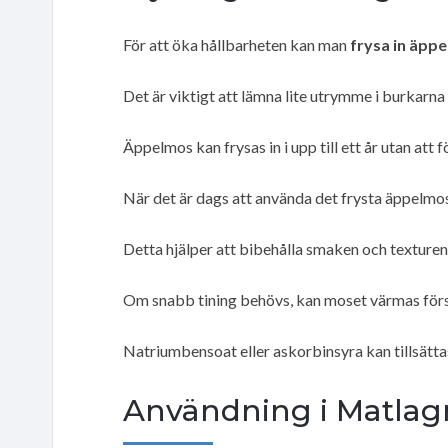
För att öka hållbarheten kan man
frysa in äpp
Det är viktigt att lämna lite utrymme i burkarn
Äppelmos kan frysas in i upp till ett år utan att 
När det är dags att använda det frysta äppelmos
Detta hjälper att bibehålla smaken och texturen
Om snabb tining behövs, kan moset värmas försi
Natriumbensoat eller askorbinsyra kan tillsättas
Användning i Matlag