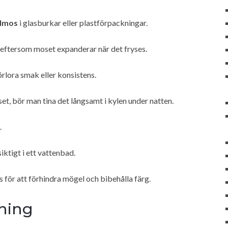
elmos
i glasburkar eller plastförpackningar.
a eftersom moset expanderar när det fryses.
förlora smak eller konsistens.
et, bör man tina det långsamt i kylen under natten.
.
ktigt i ett vattenbad.
 för att förhindra mögel och bibehålla färg.
ning