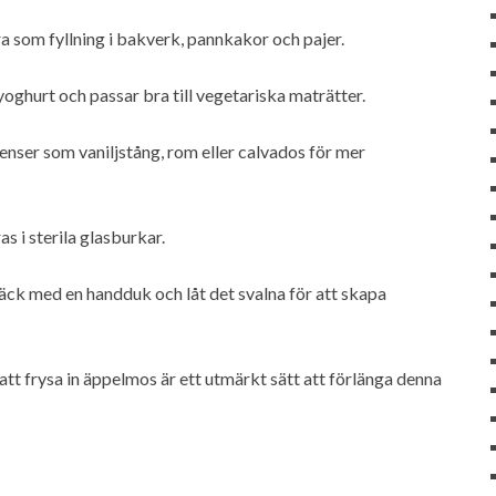
 som fyllning i bakverk, pannkakor och pajer.
oghurt och passar bra till vegetariska maträtter.
ser som vaniljstång, rom eller calvados för mer
s i sterila glasburkar.
täck med en handduk och låt det svalna för att skapa
att frysa in äppelmos är ett utmärkt sätt att förlänga denna