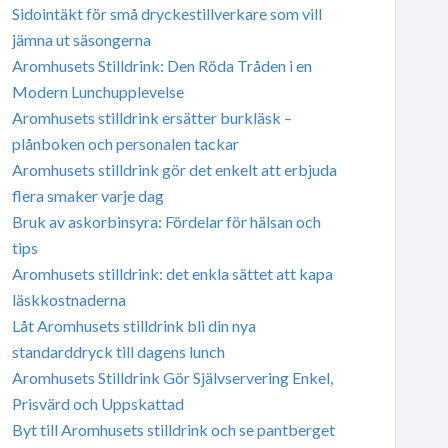
Sidointäkt för små dryckestillverkare som vill
jämna ut säsongerna
Aromhusets Stilldrink: Den Röda Tråden i en
Modern Lunchupplevelse
Aromhusets stilldrink ersätter burkläsk –
plånboken och personalen tackar
Aromhusets stilldrink gör det enkelt att erbjuda
flera smaker varje dag
Bruk av askorbinsyra: Fördelar för hälsan och
tips
Aromhusets stilldrink: det enkla sättet att kapa
läskkostnaderna
Låt Aromhusets stilldrink bli din nya
standarddryck till dagens lunch
Aromhusets Stilldrink Gör Självservering Enkel,
Prisvärd och Uppskattad
Byt till Aromhusets stilldrink och se pantberget