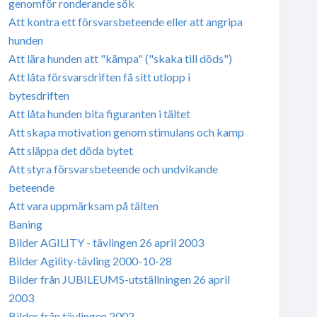
genomför ronderande sök
Att kontra ett försvarsbeteende eller att angripa
hunden
Att lära hunden att "kämpa" ("skaka till döds")
Att låta försvarsdriften få sitt utlopp i
bytesdriften
Att låta hunden bita figuranten i tältet
Att skapa motivation genom stimulans och kamp
Att släppa det döda bytet
Att styra försvarsbeteende och undvikande
beteende
Att vara uppmärksam på tälten
Baning
Bilder AGILITY - tävlingen 26 april 2003
Bilder Agility-tävling 2000-10-28
Bilder från JUBILEUMS-utställningen 26 april
2003
Bilder från tävlingen 2002