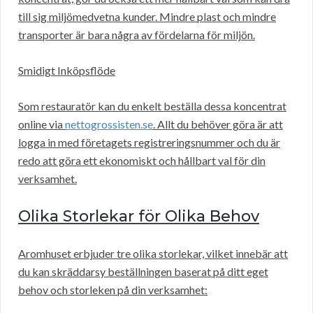
till sig miljömedvetna kunder. Mindre plast och mindre
transporter är bara några av fördelarna för miljön.
Smidigt Inköpsflöde
Som restauratör kan du enkelt beställa dessa koncentrat
online via
nettogrossisten.se
. Allt du behöver göra är att
logga in med företagets registreringsnummer och du är
redo att göra ett ekonomiskt och hållbart val för din
verksamhet.
Olika Storlekar för Olika Behov
Aromhuset erbjuder tre olika storlekar, vilket innebär att
du kan skräddarsy beställningen baserat på ditt eget
behov och storleken på din verksamhet: