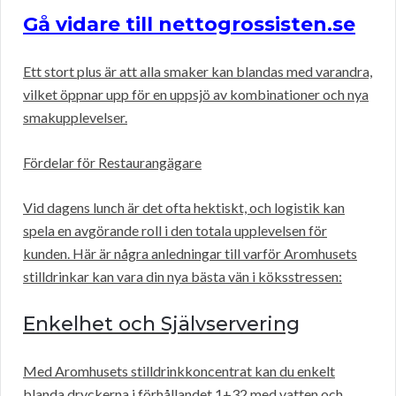
Gå vidare till nettogrossisten.se
Ett stort plus är att alla smaker kan blandas med varandra,
vilket öppnar upp för en uppsjö av kombinationer och nya
smakupplevelser.
Fördelar för Restaurangägare
Vid dagens lunch är det ofta hektiskt, och logistik kan
spela en avgörande roll i den totala upplevelsen för
kunden. Här är några anledningar till varför Aromhusets
stilldrinkar kan vara din nya bästa vän i köksstressen:
Enkelhet och Självservering
Med Aromhusets stilldrinkkoncentrat kan du enkelt
blanda dryckerna i förhållandet 1+32 med vatten och