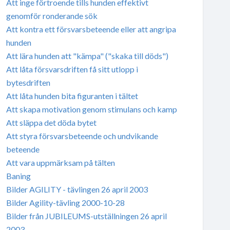
Att inge förtroende tills hunden effektivt
genomför ronderande sök
Att kontra ett försvarsbeteende eller att angripa
hunden
Att lära hunden att "kämpa" ("skaka till döds")
Att låta försvarsdriften få sitt utlopp i
bytesdriften
Att låta hunden bita figuranten i tältet
Att skapa motivation genom stimulans och kamp
Att släppa det döda bytet
Att styra försvarsbeteende och undvikande
beteende
Att vara uppmärksam på tälten
Baning
Bilder AGILITY - tävlingen 26 april 2003
Bilder Agility-tävling 2000-10-28
Bilder från JUBILEUMS-utställningen 26 april
2003