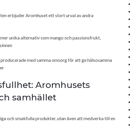
ften erbjuder Aromhuset ett stort urval av andra
l mer unika alternativ som mango och passionsfrukt,
ksinnen
h är producerade med samma omsorg för att ge hälsosamma
ker
sfullhet: Aromhusets
och samhället
iga och smakfulla produkter, utan även att medverka till en