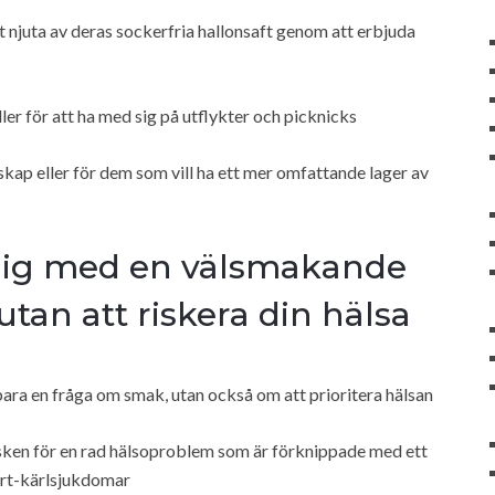
 njuta av deras sockerfria hallonsaft genom att erbjuda
ler för att ha med sig på utflykter och picknicks
llskap eller för dem som vill ha ett mer omfattande lager av
 dig med en välsmakande
tan att riskera din hälsa
bara en fråga om smak, utan också om att prioritera hälsan
isken för en rad hälsoproblem som är förknippade med ett
ärt-kärlsjukdomar