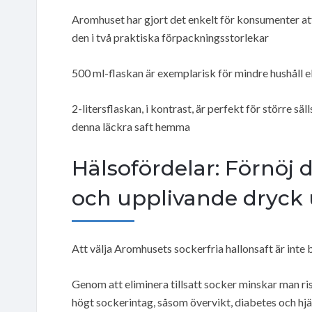
Aromhuset har gjort det enkelt för konsumenter att
den i två praktiska förpackningsstorlekar
500 ml-flaskan är exemplarisk för mindre hushåll el
2-litersflaskan, i kontrast, är perfekt för större sä
denna läckra saft hemma
Hälsofördelar: Förnöj
och upplivande dryck u
Att välja Aromhusets sockerfria hallonsaft är inte 
Genom att eliminera tillsatt socker minskar man r
högt sockerintag, såsom övervikt, diabetes och hj