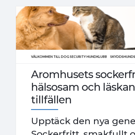
VÄLKOMMEN TILL DOG SECURITY HUNDKLUBB
SKYDDSHUNDS
Aromhusets sockerfri
hälsosam och läskand
tillfällen
Upptäck den nya gener
Sockerfritt, smakfullt