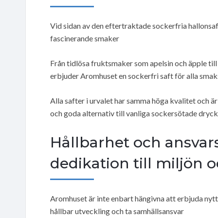
Vid sidan av den eftertraktade sockerfria hallonsa
fascinerande smaker
Från tidlösa fruktsmaker som apelsin och äpple til
erbjuder Aromhuset en sockerfri saft för alla sma
Alla safter i urvalet har samma höga kvalitet oc
och goda alternativ till vanliga sockersötade dryc
Hållbarhet och ansvar
dedikation till miljön 
Aromhuset är inte enbart hängivna att erbjuda nytt
hållbar utveckling och ta samhällsansvar