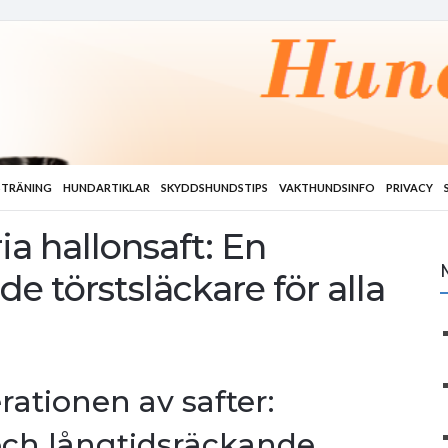
TRÄNING
HUNDARTIKLAR
SKYDDSHUNDSTIPS
VAKTHUNDSINFO
PRIVACY
a hallonsaft: En
e törstsläckare för alla
ationen av safter:
 och långtidsräckande