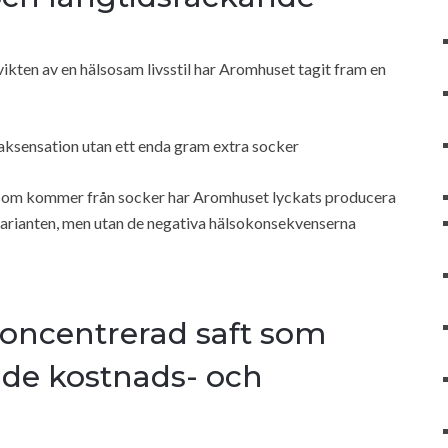
 vikten av en hälsosam livsstil har Aromhuset tagit fram en
smaksensation utan ett enda gram extra socker
som kommer från socker har Aromhuset lyckats producera
arianten, men utan de negativa hälsokonsekvenserna
koncentrerad saft som
åde kostnads- och