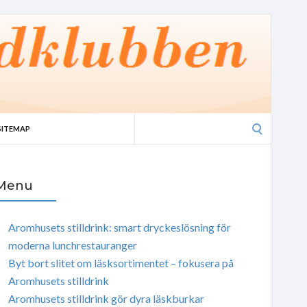
Search
SITEMAP
for:
Menu
Aromhusets stilldrink: smart dryckeslösning för
moderna lunchrestauranger
Byt bort slitet om läsksortimentet – fokusera på
Aromhusets stilldrink
Aromhusets stilldrink gör dyra läskburkar