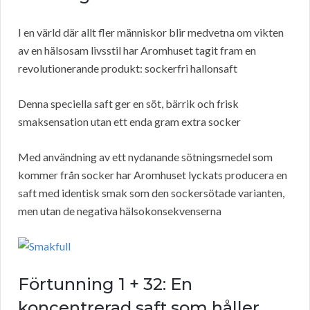
I en värld där allt fler människor blir medvetna om vikten
av en hälsosam livsstil har Aromhuset tagit fram en
revolutionerande produkt: sockerfri hallonsaft
Denna speciella saft ger en söt, bärrik och frisk
smaksensation utan ett enda gram extra socker
Med användning av ett nydanande sötningsmedel som
kommer från socker har Aromhuset lyckats producera en
saft med identisk smak som den sockersötade varianten,
men utan de negativa hälsokonsekvenserna
Förtunning 1 + 32: En
koncentrerad saft som håller