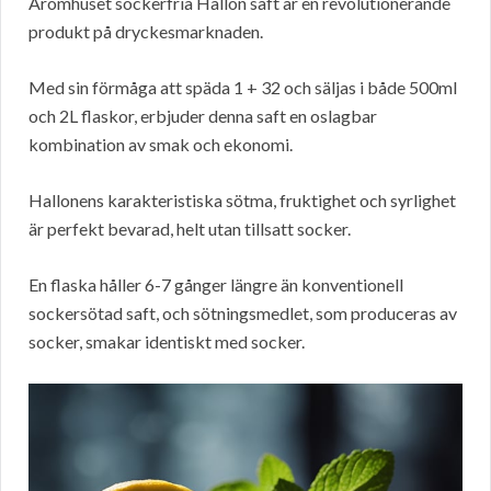
Aromhuset sockerfria Hallon saft är en revolutionerande
produkt på dryckesmarknaden.
Med sin förmåga att späda 1 + 32 och säljas i både 500ml
och 2L flaskor, erbjuder denna saft en oslagbar
kombination av smak och ekonomi.
Hallonens karakteristiska sötma, fruktighet och syrlighet
är perfekt bevarad, helt utan tillsatt socker.
En flaska håller 6-7 gånger längre än konventionell
sockersötad saft, och sötningsmedlet, som produceras av
socker, smakar identiskt med socker.