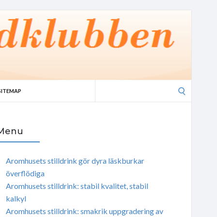
Search
SITEMAP
for:
Menu
Aromhusets stilldrink gör dyra läskburkar
överflödiga
Aromhusets stilldrink: stabil kvalitet, stabil
kalkyl
Aromhusets stilldrink: smakrik uppgradering av