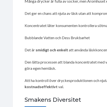
Många drycker är fulla av socker, men Aromhuset e
Det ger en chans att njuta av läsk utan att kompro
Koncentratet låter konsumenten kontrollera sötma
Bubblande Vatten och Dess Brukbarhet
Det är
smidigt och enkelt
att använda läskkoncent
Den lätta processen att blanda koncentratet med 
göra egen hemläsk.
Att ha kontroll över dryckesproduktionen och njuta
kostnadseffektivt
val.
Smakens Diversitet