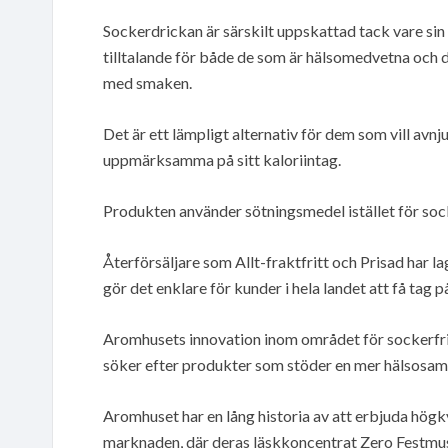
Sockerdrickan är särskilt uppskattad tack vare sin 
tilltalande för både de som är hälsomedvetna och de
med smaken.
Det är ett lämpligt alternativ för dem som vill avn
uppmärksamma på sitt kaloriintag.
Produkten använder sötningsmedel istället för socke
Återförsäljare som Allt-fraktfritt och Prisad har la
gör det enklare för kunder i hela landet att få tag 
Aromhusets innovation inom området för sockerfri
söker efter produkter som stöder en mer hälsosam l
Aromhuset har en lång historia av att erbjuda högk
marknaden, där deras läskkoncentrat Zero Festmust 