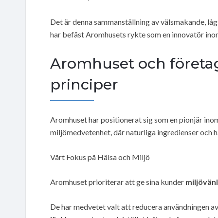
Det är denna sammanställning av välsmakande, lågk
har befäst Aromhusets rykte som en innovatör inom
Aromhuset och företa
principer
Aromhuset har positionerat sig som en pionjär ino
miljömedvetenhet, där naturliga ingredienser och hå
Vårt Fokus på Hälsa och Miljö
Aromhuset prioriterar att ge sina kunder
miljövänl
De har medvetet valt att reducera användningen av