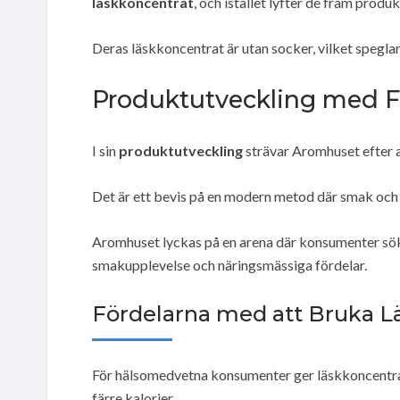
läskkoncentrat
, och istället lyfter de fram prod
Deras läskkoncentrat är utan socker, vilket spegla
Produktutveckling med Fo
I sin
produktutveckling
strävar Aromhuset efter 
Det är ett bevis på en modern metod där smak och h
Aromhuset lyckas på en arena där konsumenter sö
smakupplevelse och näringsmässiga fördelar.
Fördelarna med att Bruka L
För hälsomedvetna konsumenter ger läskkoncentrat
färre kalorier.