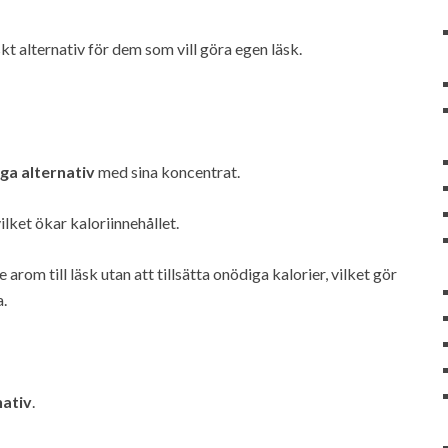
t alternativ för dem som vill göra egen läsk.
iga alternativ
med sina koncentrat.
lket ökar kaloriinnehållet.
rom till läsk utan att tillsätta onödiga kalorier, vilket gör
a.
nativ
.