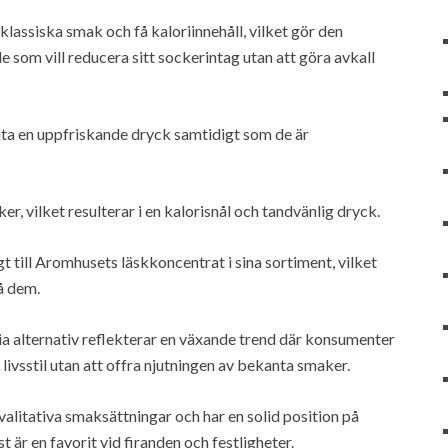
klassiska smak och få kaloriinnehåll, vilket gör den
 som vill reducera sitt sockerintag utan att göra avkall
juta en uppfriskande dryck samtidigt som de är
r, vilket resulterar i en kalorisnål och tandvänlig dryck.
gt till Aromhusets läskkoncentrat i sina sortiment, vilket
på dem.
a alternativ reflekterar en växande trend där konsumenter
ivsstil utan att offra njutningen av bekanta smaker.
valitativa smaksättningar och har en solid position på
är en favorit vid firanden och festligheter.