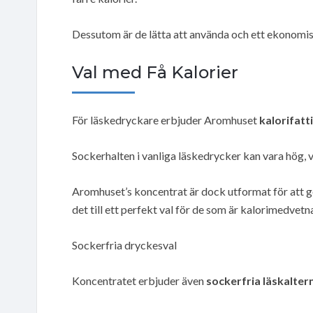
Dessutom är de lätta att använda och ett ekonomisk
Val med Få Kalorier
För läskedryckare erbjuder Aromhuset
kalorifatt
Sockerhalten i vanliga läskedrycker kan vara hög, vi
Aromhuset’s koncentrat är dock utformat för att ge a
det till ett perfekt val för de som är kalorimedvetn
Sockerfria dryckesval
Koncentratet erbjuder även
sockerfria läskalter