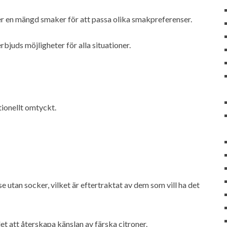
r en mängd smaker för att passa olika smakpreferenser.
bjuds möjligheter för alla situationer.
tionellt omtyckt.
e utan socker, vilket är eftertraktat av dem som vill ha det
t att återskapa känslan av färska citroner.