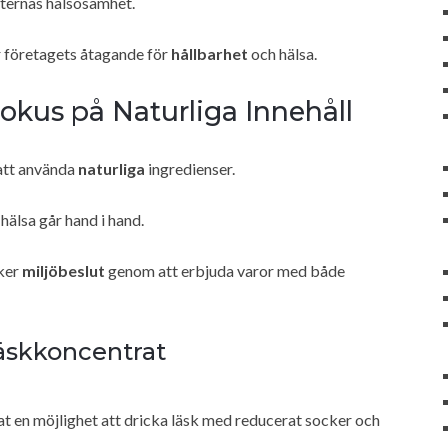
ukternas hälsosamhet.
r företagets åtagande för
hållbarhet
och hälsa.
kus på Naturliga Innehåll
att använda
naturliga
ingredienser.
älsa går hand i hand.
ker
miljöbeslut
genom att erbjuda varor med både
äskkoncentrat
 en möjlighet att dricka läsk med reducerat socker och