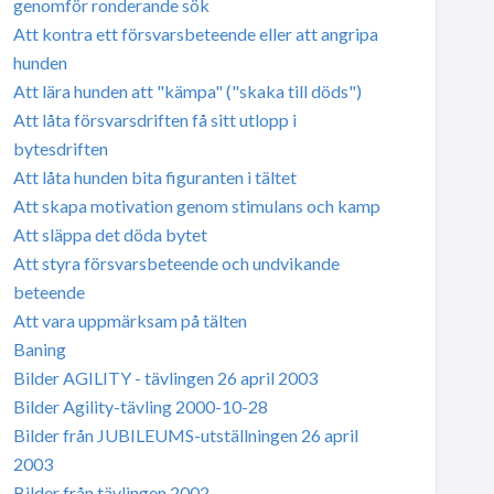
genomför ronderande sök
Att kontra ett försvarsbeteende eller att angripa
hunden
Att lära hunden att "kämpa" ("skaka till döds")
Att låta försvarsdriften få sitt utlopp i
bytesdriften
Att låta hunden bita figuranten i tältet
Att skapa motivation genom stimulans och kamp
Att släppa det döda bytet
Att styra försvarsbeteende och undvikande
beteende
Att vara uppmärksam på tälten
Baning
Bilder AGILITY - tävlingen 26 april 2003
Bilder Agility-tävling 2000-10-28
Bilder från JUBILEUMS-utställningen 26 april
2003
Bilder från tävlingen 2002