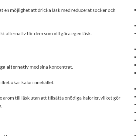
 en möjlighet att dricka läsk med reducerat socker och
t alternativ för dem som vill göra egen läsk.
iga alternativ
med sina koncentrat.
lket ökar kaloriinnehållet.
rom till läsk utan att tillsätta onödiga kalorier, vilket gör
a.