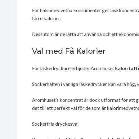
För hälsomedvetna konsumenter ger läskkoncentrat
färre kalorier.
Dessutom är de lätta att använda och ett ekonomisk
Val med Få Kalorier
För läskedryckare erbjuder Aromhuset
kalorifatt
Sockerhalten i vanliga läskedrycker kan vara hög, vi
Aromhuset’s koncentrat är dock utformat för att ge a
det till ett perfekt val för de som är kalorimedvetn
Sockerfria dryckesval