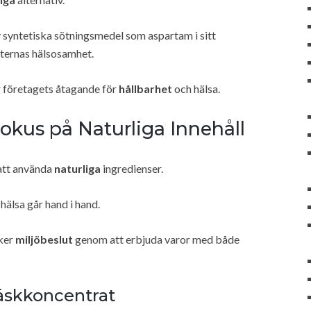
 syntetiska sötningsmedel som aspartam i sitt
ukternas hälsosamhet.
r företagets åtagande för
hållbarhet
och hälsa.
kus på Naturliga Innehåll
att använda
naturliga
ingredienser.
älsa går hand i hand.
ker
miljöbeslut
genom att erbjuda varor med både
äskkoncentrat