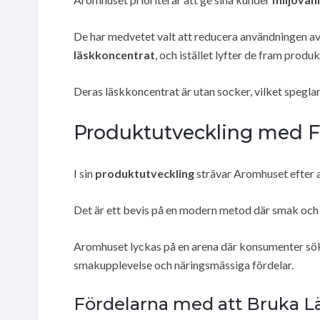
De har medvetet valt att reducera användningen av
läskkoncentrat
, och istället lyfter de fram prod
Deras läskkoncentrat är utan socker, vilket spegla
Produktutveckling med Fo
I sin
produktutveckling
strävar Aromhuset efter 
Det är ett bevis på en modern metod där smak och h
Aromhuset lyckas på en arena där konsumenter sö
smakupplevelse och näringsmässiga fördelar.
Fördelarna med att Bruka L