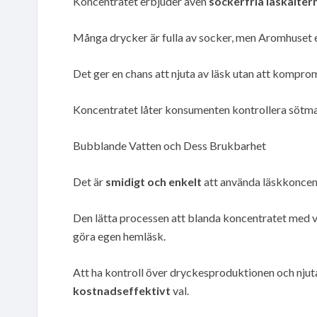
Koncentratet erbjuder även
sockerfria läskalter
Många drycker är fulla av socker, men Aromhuset e
Det ger en chans att njuta av läsk utan att kompro
Koncentratet låter konsumenten kontrollera sötma
Bubblande Vatten och Dess Brukbarhet
Det är
smidigt och enkelt
att använda läskkoncent
Den lätta processen att blanda koncentratet med 
göra egen hemläsk.
Att ha kontroll över dryckesproduktionen och njuta
kostnadseffektivt
val.