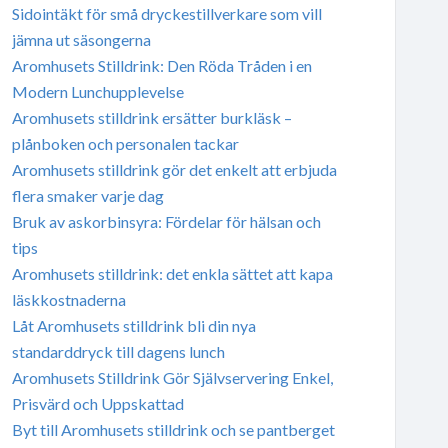
Sidointäkt för små dryckestillverkare som vill
jämna ut säsongerna
Aromhusets Stilldrink: Den Röda Tråden i en
Modern Lunchupplevelse
Aromhusets stilldrink ersätter burkläsk –
plånboken och personalen tackar
Aromhusets stilldrink gör det enkelt att erbjuda
flera smaker varje dag
Bruk av askorbinsyra: Fördelar för hälsan och
tips
Aromhusets stilldrink: det enkla sättet att kapa
läskkostnaderna
Låt Aromhusets stilldrink bli din nya
standarddryck till dagens lunch
Aromhusets Stilldrink Gör Självservering Enkel,
Prisvärd och Uppskattad
Byt till Aromhusets stilldrink och se pantberget