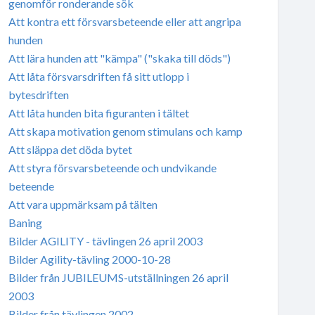
genomför ronderande sök
Att kontra ett försvarsbeteende eller att angripa
hunden
Att lära hunden att "kämpa" ("skaka till döds")
Att låta försvarsdriften få sitt utlopp i
bytesdriften
Att låta hunden bita figuranten i tältet
Att skapa motivation genom stimulans och kamp
Att släppa det döda bytet
Att styra försvarsbeteende och undvikande
beteende
Att vara uppmärksam på tälten
Baning
Bilder AGILITY - tävlingen 26 april 2003
Bilder Agility-tävling 2000-10-28
Bilder från JUBILEUMS-utställningen 26 april
2003
Bilder från tävlingen 2002