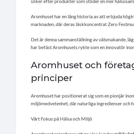
söker efter produkter som stöder en mer hälsosam l
Aromhuset har en lång historia av att erbjuda högk
marknaden, där deras läskkoncentrat Zero Festmust 
Det är denna sammanställning av välsmakande, lågk
har befäst Aromhusets rykte som en innovatör inom
Aromhuset och företa
principer
Aromhuset har positionerat sig som en pionjär ino
miljömedvetenhet, där naturliga ingredienser och hå
Vårt Fokus på Hälsa och Miljö
Aromhuset prioriterar att ge sina kunder
miljövänl