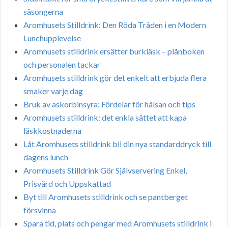
säsongerna
Aromhusets Stilldrink: Den Röda Tråden i en Modern
Lunchupplevelse
Aromhusets stilldrink ersätter burkläsk – plånboken
och personalen tackar
Aromhusets stilldrink gör det enkelt att erbjuda flera
smaker varje dag
Bruk av askorbinsyra: Fördelar för hälsan och tips
Aromhusets stilldrink: det enkla sättet att kapa
läskkostnaderna
Låt Aromhusets stilldrink bli din nya standarddryck till
dagens lunch
Aromhusets Stilldrink Gör Självservering Enkel,
Prisvärd och Uppskattad
Byt till Aromhusets stilldrink och se pantberget
försvinna
Spara tid, plats och pengar med Aromhusets stilldrink i