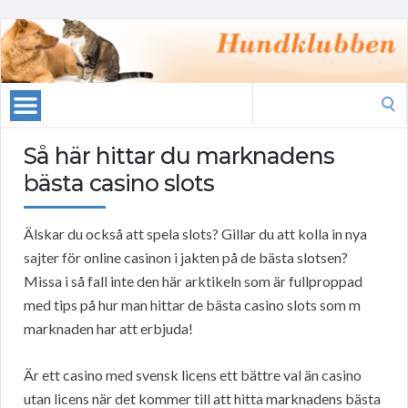
Search
for:
Så här hittar du marknadens
bästa casino slots
Älskar du också att spela slots? Gillar du att kolla in nya
sajter för online casinon i jakten på de bästa slotsen?
Missa i så fall inte den här arktikeln som är fullproppad
med tips på hur man hittar de bästa casino slots som m
marknaden har att erbjuda!
Är ett casino med svensk licens ett bättre val än casino
utan licens när det kommer till att hitta marknadens bästa