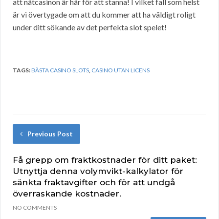
att nätcasinon är här för att stanna! I vilket fall som helst
är vi övertygade om att du kommer att ha väldigt roligt
under ditt sökande av det perfekta slot spelet!
TAGS:
BÄSTA CASINO SLOTS
,
CASINO UTAN LICENS
Previous Post
Få grepp om fraktkostnader för ditt paket:
Utnyttja denna volymvikt-kalkylator för
sänkta fraktavgifter och för att undgå
överraskande kostnader.
NO COMMENTS