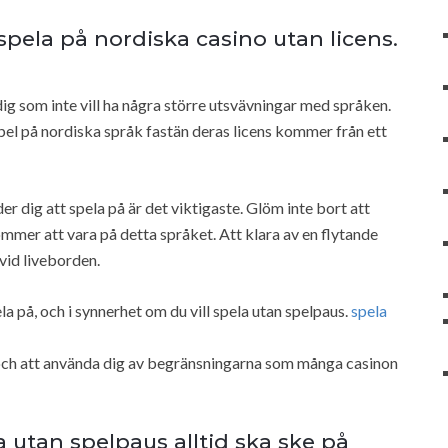
spela på nordiska casino utan licens.
dig som inte vill ha några större utsvävningar med språken.
pel på nordiska språk fastän deras licens kommer från ett
r dig att spela på är det viktigaste. Glöm inte bort att
mmer att vara på detta språket. Att klara av en flytande
vid liveborden.
la på, och i synnerhet om du vill spela utan spelpaus.
spela
och att använda dig av begränsningarna som många casinon
a utan spelpaus alltid ska ske på