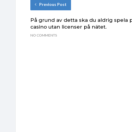
Previous Post
På grund av detta ska du aldrig spela 
casino utan licenser på nätet.
NO COMMENTS