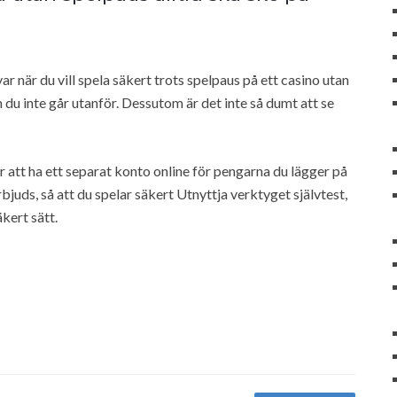
 när du vill spela säkert trots spelpaus på ett casino utan
 du inte går utanför. Dessutom är det inte så dumt att se
 att ha ett separat konto online för pengarna du lägger på
rbjuds, så att du spelar säkert Utnyttja verktyget självtest,
äkert sätt.