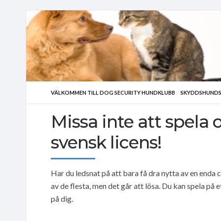
VÄLKOMMEN TILL DOG SECURITY HUNDKLUBB
SKYDDSHUNDS
Missa inte att spela 
svensk licens!
Har du ledsnat på att bara få dra nytta av en enda
av de flesta, men det går att lösa. Du kan spela på 
på dig.