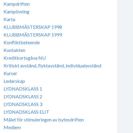
Kampdriften
Kampövning
Karta
KLUBBMÄSTERSKAP 1998
KLUBBMÄSTERSKAP 1999
Konfliktbeteende
Kontakten
Kreditkortsgåva NU
Kritiskt avstånd, flyktavstånd, individualavstånd
Kurser
Ledarskap
LYDNADSKLASS 1
LYDNADSKLASS 2
LYDNADSKLASS 3
LYDNADSKLASS ELIT
Målet för stimuleringen av bytesdriften
Medlem