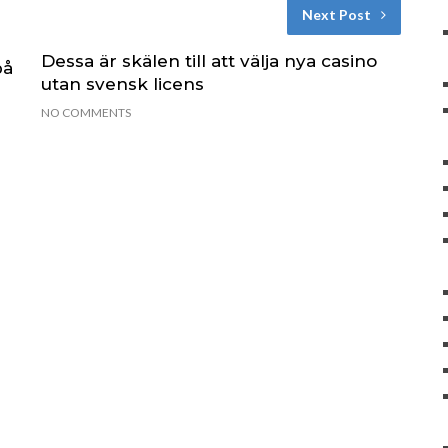
Next Post
Dessa är skälen till att välja nya casino
på
utan svensk licens
NO COMMENTS