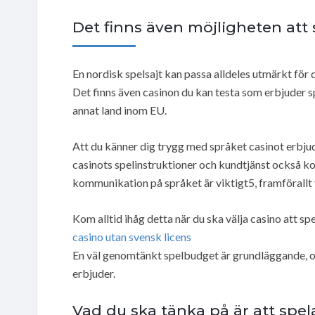
Det finns även möjligheten att 
En nordisk spelsajt kan passa alldeles utmärkt för 
Det finns även casinon du kan testa som erbjuder s
annat land inom EU.
Att du känner dig trygg med språket casinot erbjude
casinots spelinstruktioner och kundtjänst också ko
kommunikation på språket är viktigt5, framförallt 
Kom alltid ihåg detta när du ska välja casino att spe
casino utan svensk licens
En väl genomtänkt spelbudget är grundläggande, 
erbjuder.
Vad du ska tänka på är att spel