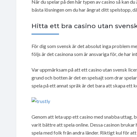
När du spelar på den här typen av casino så kan du 
bästa lösningen om du har ångrat ditt spelstopp, 
Hitta ett bra casino utan svensk
För dig som svensk är det absolut inga problem me
följs är det casinona som är ansvariga för, de har in
Var uppmärksam på att ett casino utan svensk licens 
grund och botten är det en spelsajt som drar spela
spela på ett annat språk är det bara att skapa ett 
Genom att leta upp ett casino med snabba uttag, br
varit bättre att spela online. Dessa casinon brukar 
spela med folk från andra länder. Riktigt kul för att