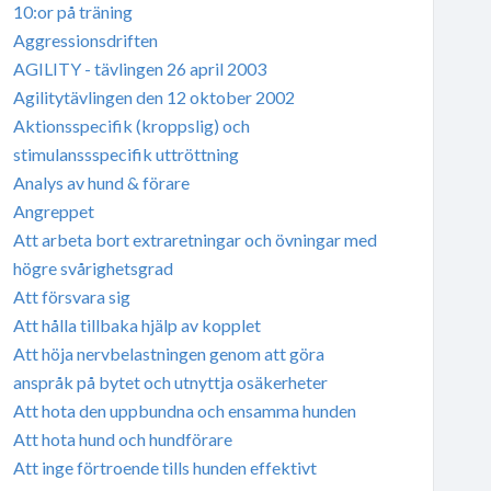
10:or på träning
Aggressionsdriften
AGILITY - tävlingen 26 april 2003
Agilitytävlingen den 12 oktober 2002
Aktionsspecifik (kroppslig) och
stimulanssspecifik uttröttning
Analys av hund & förare
Angreppet
Att arbeta bort extraretningar och övningar med
högre svårighetsgrad
Att försvara sig
Att hålla tillbaka hjälp av kopplet
Att höja nervbelastningen genom att göra
anspråk på bytet och utnyttja osäkerheter
Att hota den uppbundna och ensamma hunden
Att hota hund och hundförare
Att inge förtroende tills hunden effektivt