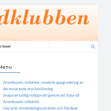
Search
SITEMAP
for:
Menu
Aromhusets stilldrink: smakrik uppgradering av
din nuvarande dryckeslösning
Skapa en tydlig miljöprofil genom att byta till
Aromhusets stilldrink
Glycerin: Användningsområden och Fördelar