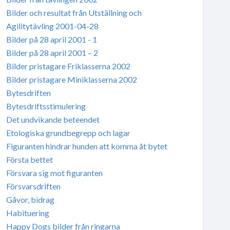
Bilder och resultat från Utställning och
Agilitytävling 2001-04-28
Bilder på 28 april 2001 - 1
Bilder på 28 april 2001 – 2
Bilder pristagare Friklasserna 2002
Bilder pristagare Miniklasserna 2002
Bytesdriften
Bytesdriftsstimulering
Det undvikande beteendet
Etologiska grundbegrepp och lagar
Figuranten hindrar hunden att komma åt bytet
Första bettet
Försvara sig mot figuranten
Försvarsdriften
Gåvor, bidrag
Habituering
Happy Dogs bilder från ringarna