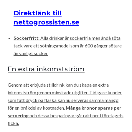
Direktlänk till
nettogrossisten.se
Sockerfritt:
Alla drinkar är sockerfria men ändå söta
tack vare ett sötningsmedel som är 600 gånger sötare
än vanligt socker.
En extra inkomstström
Genom att erbjuda stilldrink kan du skapa en extra
inkomstström genom minskade utgifter. Tidigare kunder
som fått dryck på flaska kan nu serveras samma mängd
för en bråkdel av kostnaden.
Många kronor sparas per
servering
och dessa besparingar går rakt ner i företagets
ficka.