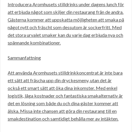
Introducera Aromhusets stilldrinks under dagens lunch för
att erbjuda något som skiljer din restaurang från de andra.
Gästerna kommer att uppskatta möjligheten att smaka på
något nytt och fräscht som dessutom är sockerfritt. Med
det stora urvalet smaker kan du varje dag erbjuda nya och
spännande kombinationer.
Sammanfattning
Att använda Aromhusets stilldrinkkoncentrat är inte bara
ett sätt att fräscha upp din dryckesmeny, utan det är
också ett smart sätt att öka dina inkomster. Med enkel
logistik, låga kostnader och fantastiska smakalternativ är
det en lösning som både du och dina gäster kommer att
älska. Missa inte chansen att göra din restaurang till en
smakdestination och samtidigt behålla mer av intäkten.