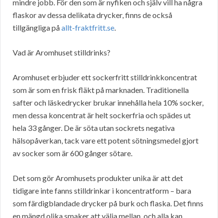
mindre jobb. För den som är nyfiken och själv vill ha några
flaskor av dessa delikata drycker, finns de också
tillgängliga på
allt-fraktfritt.se
.
Vad är Aromhuset stilldrinks?
Aromhuset erbjuder ett sockerfritt stilldrinkkoncentrat
som är som en frisk fläkt på marknaden. Traditionella
safter och läskedrycker brukar innehålla hela 10% socker,
men dessa koncentrat är helt sockerfria och spädes ut
hela 33 gånger. De är söta utan sockrets negativa
hälsopåverkan, tack vare ett potent sötningsmedel gjort
av socker som är 600 gånger sötare.
Det som gör Aromhusets produkter unika är att det
tidigare inte fanns stilldrinkar i koncentratform – bara
som färdigblandade drycker på burk och flaska. Det finns
en mängd olika smaker att välja mellan, och alla kan