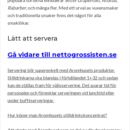
populära sorterna inkluderar
Bitter Grapefrukt, Ananas,
Rabarber
, och många fler. Med ett urval av vuxensmaker
och traditionella smaker finns det något för alla
smaklökar.
Lätt att servera
Gå vidare till nettogrossisten.se
Servering blir superenkelt med Aromhusets produkter.
Stilldrinkarna ska blandas i förhållandet 1+32 och sedan
kan de ställas fram för självservering. Det sparar tid för
personalen och förenklar serveringen vid lunchtid eller
under bufféserveringar.
Hur köper man Aromhusets stilldrinkskoncentrat?
Att starta med Aromhuset som en del av din dryckesmeny