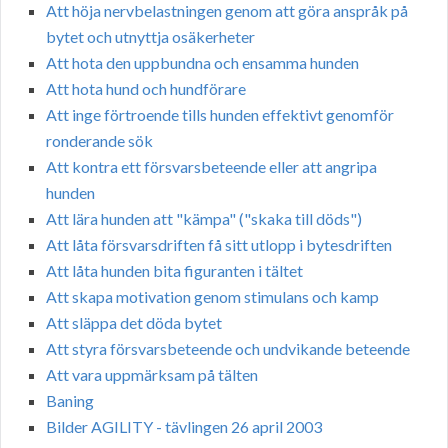
Att höja nervbelastningen genom att göra anspråk på
bytet och utnyttja osäkerheter
Att hota den uppbundna och ensamma hunden
Att hota hund och hundförare
Att inge förtroende tills hunden effektivt genomför
ronderande sök
Att kontra ett försvarsbeteende eller att angripa
hunden
Att lära hunden att "kämpa" ("skaka till döds")
Att låta försvarsdriften få sitt utlopp i bytesdriften
Att låta hunden bita figuranten i tältet
Att skapa motivation genom stimulans och kamp
Att släppa det döda bytet
Att styra försvarsbeteende och undvikande beteende
Att vara uppmärksam på tälten
Baning
Bilder AGILITY - tävlingen 26 april 2003