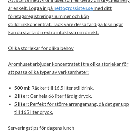
är enkelt. Logga in på
nettogrossisten.se
med ditt
företagsregistreringsnummer och köp
stilldrinkkoncentrat. Tack vare dessa färdiga lösningar
kan du starta din extra intäktsström direkt.
Olika storlekar för olika behov
Aromhuset erbjuder koncentratet i tre olika storlekar för
att passa olika typer av verksamheter:
500 ml:
Räcker till 16,5 liter stilldrink.
2 liter:
Ger hela 66 liter färdig dryck.
5 liter:
Perfekt för större arrangemang, då det ger upp
till 165 liter dryck.
Serveringstips för dagens lunch