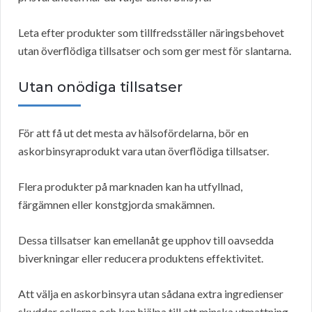
Leta efter produkter som tillfredsställer näringsbehovet
utan överflödiga tillsatser och som ger mest för slantarna.
Utan onödiga tillsatser
För att få ut det mesta av hälsofördelarna, bör en
askorbinsyraprodukt vara utan överflödiga tillsatser.
Flera produkter på marknaden kan ha utfyllnad,
färgämnen eller konstgjorda smakämnen.
Dessa tillsatser kan emellanåt ge upphov till oavsedda
biverkningar eller reducera produktens effektivitet.
Att välja en askorbinsyra utan sådana extra ingredienser
skyddar cellerna och kan hjälpa till att minska utmattning