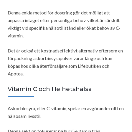
Denna enkla metod för dosering gör det möjligt att
anpassa intaget efter personliga behov, vilket är särskilt
viktigt vid specifika hälsotillstånd eller ökat behov av C-
vitamin.
Det är också ett kostnadseffektivt alternativ eftersom en
förpackning askorbinsyrapulver varar länge och kan
köpas hos olika återförsäljare som Lifebutiken och
Apotea.
Vitamin C och Helhetshälsa
Askorbinsyra, eller C-vitamin, spelar en avgörande roll i en
hälsosam livsstil.
Denna sektion fokuserar på hur C-vitamin från