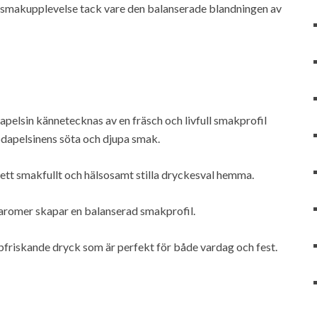
e smakupplevelse tack vare den balanserade blandningen av
pelsin kännetecknas av en fräsch och livfull smakprofil
odapelsinens söta och djupa smak.
 ett smakfullt och hälsosamt stilla dryckesval hemma.
 aromer skapar en balanserad smakprofil.
pfriskande dryck som är perfekt för både vardag och fest.