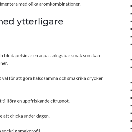
erimentera med olika aromkombinationer.
d ytterligare
ch blodapelsin är en anpassningsbar smak som kan
ner.
kt val för att göra hälsosamma och smakrika drycker
 tillföra en uppfriskande citrusnot.
e att dricka under dagen.
h sockrig smakprofil.