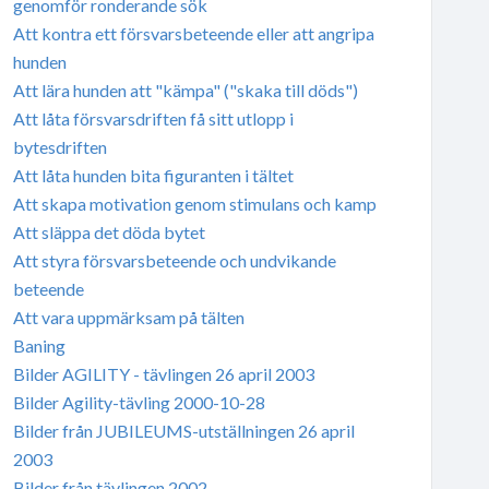
genomför ronderande sök
Att kontra ett försvarsbeteende eller att angripa
hunden
Att lära hunden att "kämpa" ("skaka till döds")
Att låta försvarsdriften få sitt utlopp i
bytesdriften
Att låta hunden bita figuranten i tältet
Att skapa motivation genom stimulans och kamp
Att släppa det döda bytet
Att styra försvarsbeteende och undvikande
beteende
Att vara uppmärksam på tälten
Baning
Bilder AGILITY - tävlingen 26 april 2003
Bilder Agility-tävling 2000-10-28
Bilder från JUBILEUMS-utställningen 26 april
2003
Bilder från tävlingen 2002