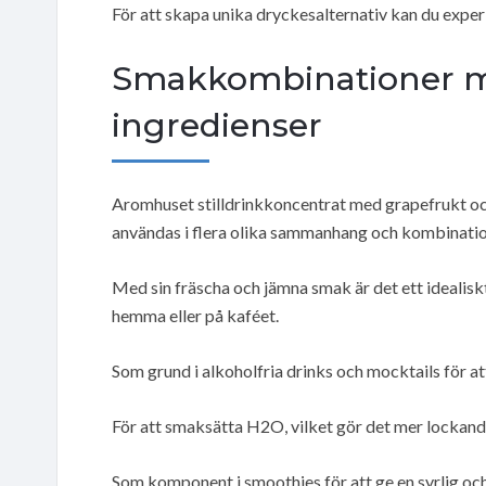
För att skapa unika dryckesalternativ kan du exp
Smakkombinationer me
ingredienser
Aromhuset stilldrinkkoncentrat med grapefrukt o
användas i flera olika sammanhang och kombinatio
Med sin fräscha och jämna smak är det ett idealis
hemma eller på kaféet.
Som grund i alkoholfria drinks och mocktails för att
För att smaksätta H2O, vilket gör det mer lockand
Som komponent i smoothies för att ge en syrlig oc