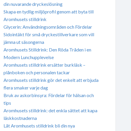
din nuvarande dryckeslösning
Skapa en tydlig miljöprofil genom att byta till
Aromhusets stilldrink
Glycerin: Användningsområden och Fördelar
Sidointäkt för små dryckestillverkare som vill
jämna ut säsongerna
Aromhusets Stilldrink: Den Röda Tråden i en
Modern Lunchupplevelse
Aromhusets stilldrink ersätter burkläsk –
plånboken och personalen tackar
Aromhusets stilldrink gör det enkelt att erbjuda
flera smaker varje dag
Bruk av askorbinsyra: Fördelar för hälsan och
tips
Aromhusets stilldrink: det enkla sättet att kapa
läskkostnaderna
Låt Aromhusets stilldrink bli din nya