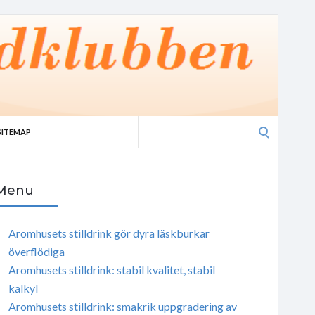
Search
SITEMAP
for:
Menu
Aromhusets stilldrink gör dyra läskburkar
överflödiga
Aromhusets stilldrink: stabil kvalitet, stabil
kalkyl
Aromhusets stilldrink: smakrik uppgradering av