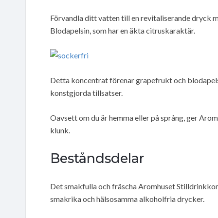
Förvandla ditt vatten till en revitaliserande dryc
Blodapelsin, som har en äkta citruskaraktär.
Detta koncentrat förenar grapefrukt och blodapelsi
konstgjorda tillsatser.
Oavsett om du är hemma eller på språng, ger Aromhu
klunk.
Beståndsdelar
Det smakfulla och fräscha Aromhuset Stilldrinkkon
smakrika och hälsosamma alkoholfria drycker.