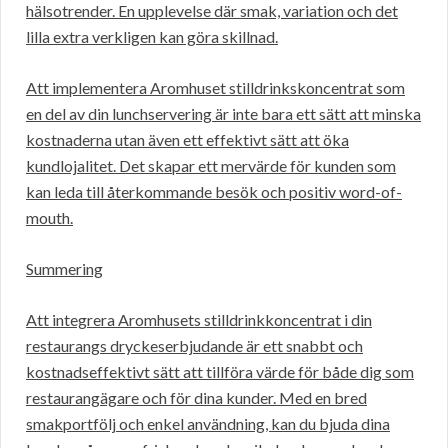
hälsotrender. En upplevelse där smak, variation och det
lilla extra verkligen kan göra skillnad.
Att implementera Aromhuset stilldrinkskoncentrat som
en del av din lunchservering är inte bara ett sätt att minska
kostnaderna utan även ett effektivt sätt att öka
kundlojalitet. Det skapar ett mervärde för kunden som
kan leda till återkommande besök och positiv word-of-
mouth.
Summering
Att integrera Aromhusets stilldrinkkoncentrat i din
restaurangs dryckeserbjudande är ett snabbt och
kostnadseffektivt sätt att tillföra värde för både dig som
restaurangägare och för dina kunder. Med en bred
smakportfölj och enkel användning, kan du bjuda dina