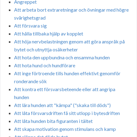
Angreppet
Att arbeta bort extraretningar och övningar med högre
svårighetsgrad
Att försvara sig
Att hålla tillbaka hjälp av kopplet
Att höja nervbelastningen genom att göra anspråk på
bytet och utnyttja osäkerheter
Att hota den uppbundna och ensamma hunden
Att hota hund och hundförare
Att inge förtroende tills hunden effektivt genomför
ronderande sök
Att kontra ett försvarsbeteende eller att angripa
hunden
Att lära hunden att "kämpa" ("skaka till döds")
Att låta försvarsdriften få sitt utlopp i bytesdriften
Att låta hunden bita figuranten i tältet
Att skapa motivation genom stimulans och kamp
Att släppa det döda bytet