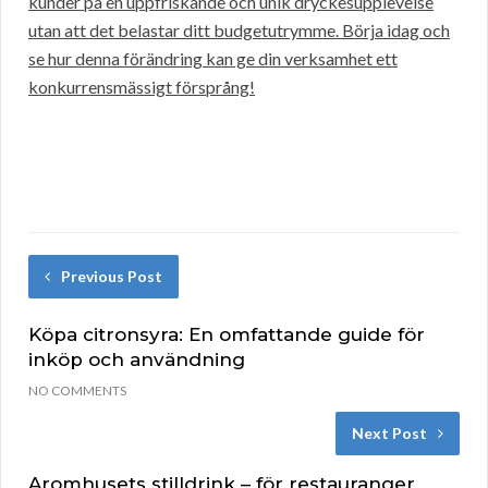
kunder på en uppfriskande och unik dryckesupplevelse
utan att det belastar ditt budgetutrymme. Börja idag och
se hur denna förändring kan ge din verksamhet ett
konkurrensmässigt försprång!
Previous Post
Köpa citronsyra: En omfattande guide för
inköp och användning
NO COMMENTS
Next Post
Aromhusets stilldrink – för restauranger