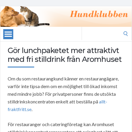
Search
for:
Gör lunchpaketet mer attraktivt
med fri stilldrink från Aromhuset
Om du som restaurangkund känner en restaurangägare,
varför inte tipsa dem om en möjlighet till ökad inkomst
med mindre jobb? För privatpersoner finns de utsökta
stilldrinkskoncentraten enkelt att beställa på
allt-
fraktfritt.se
.
För restauranger och cateringföretag kan Aromhuset
stilldrinkkoncentrat representera ett oslagbart sätt att