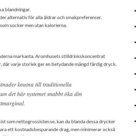
ka blandningar.
er alternativ för alla åldrar och smakpreferenser.
om socker men utan kalorierna.
lnaderna markanta. Aromhusets stilldrinkskoncentrat
ter, där varje storlek ger en betydande mängd färdig dryck.
nader knutna till traditionella
kan det här systemet snabbt öka din
stmarginal.
ist som nettogrossisten.se, kan du blanda dessa drycker
nte bara ett kostnadsbesparande drag, men minimerar också