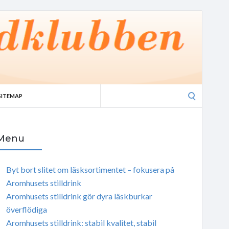
Search
SITEMAP
for:
Menu
Byt bort slitet om läsksortimentet – fokusera på
Aromhusets stilldrink
Aromhusets stilldrink gör dyra läskburkar
överflödiga
Aromhusets stilldrink: stabil kvalitet, stabil