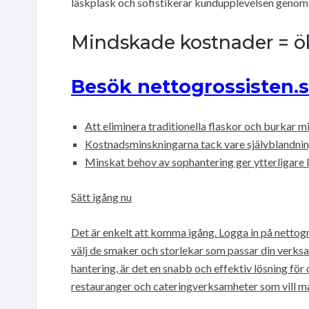
läskplask och sofistikerar kundupplevelsen genom 
Mindskade kostnader = ö
Besök nettogrossisten.
Att eliminera traditionella flaskor och burkar 
Kostnadsminskningarna tack vare självblandning
Minskat behov av sophantering ger ytterligare 
Sätt igång nu
Det är enkelt att komma igång. Logga in på nettog
välj de smaker och storlekar som passar din verks
hantering, är det en snabb och effektiv lösning för 
restauranger och cateringverksamheter som vill ma