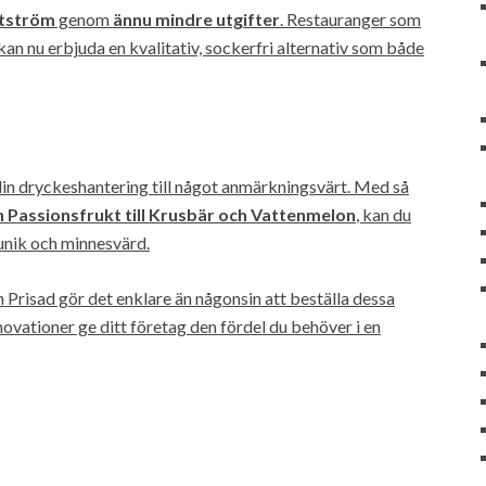
stström
genom
ännu mindre utgifter
. Restauranger som
 kan nu erbjuda en kvalitativ, sockerfri alternativ som både
din dryckeshantering till något anmärkningsvärt. Med så
h Passionsfrukt till Krusbär och Vattenmelon
, kan du
unik och minnesvärd.
h Prisad gör det enklare än någonsin att beställa dessa
vationer ge ditt företag den fördel du behöver i en