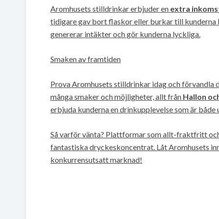
Aromhusets stilldrinkar erbjuder en
extra inkom
tidigare gav bort flaskor eller burkar till kunderna
genererar intäkter och gör kunderna lyckliga.
Smaken av framtiden
Prova Aromhusets stilldrinkar idag och förvandla 
många smaker och möjligheter, allt från
Hallon oc
erbjuda kunderna en drinkupplevelse som är både 
Så varför vänta? Plattformar som allt-fraktfritt oc
fantastiska dryckeskoncentrat. Låt Aromhusets inno
konkurrensutsatt marknad!