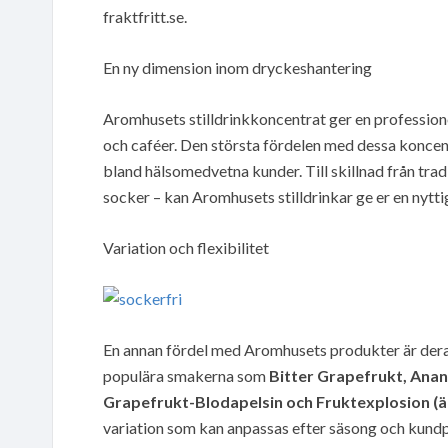
fraktfritt.se.
En ny dimension inom dryckeshantering
Aromhusets stilldrinkkoncentrat ger en professione
och caféer. Den största fördelen med dessa koncent
bland hälsomedvetna kunder. Till skillnad från tradi
socker – kan Aromhusets stilldrinkar ge er en nyttig
Variation och flexibilitet
En annan fördel med Aromhusets produkter är dera
populära smakerna som
Bitter Grapefrukt, Ana
Grapefrukt-Blodapelsin och Fruktexplosion (ä
variation som kan anpassas efter säsong och kundp