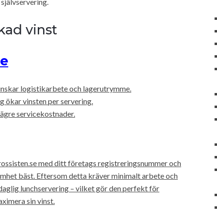
självservering.
kad vinst
se
minskar logistikarbete och lagerutrymme.
 ökar vinsten per servering.
lägre servicekostnader.
rossisten.se med ditt företags registreringsnummer och
amhet bäst. Eftersom detta kräver minimalt arbete och
daglig lunchservering – vilket gör den perfekt för
ximera sin vinst.