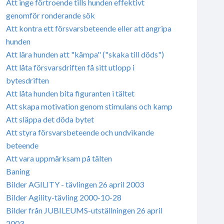
Att inge förtroende tills hunden effektivt
genomför ronderande sök
Att kontra ett försvarsbeteende eller att angripa
hunden
Att lära hunden att "kämpa" ("skaka till döds")
Att låta försvarsdriften få sitt utlopp i
bytesdriften
Att låta hunden bita figuranten i tältet
Att skapa motivation genom stimulans och kamp
Att släppa det döda bytet
Att styra försvarsbeteende och undvikande
beteende
Att vara uppmärksam på tälten
Baning
Bilder AGILITY - tävlingen 26 april 2003
Bilder Agility-tävling 2000-10-28
Bilder från JUBILEUMS-utställningen 26 april
2003