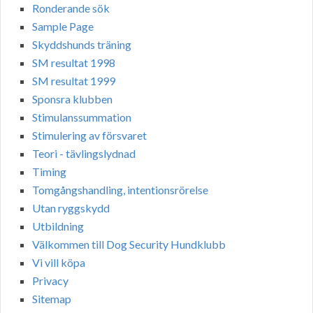
Ronderande sök
Sample Page
Skyddshunds träning
SM resultat 1998
SM resultat 1999
Sponsra klubben
Stimulanssummation
Stimulering av försvaret
Teori - tävlingslydnad
Timing
Tomgångshandling, intentionsrörelse
Utan ryggskydd
Utbildning
Välkommen till Dog Security Hundklubb
Vi vill köpa
Privacy
Sitemap