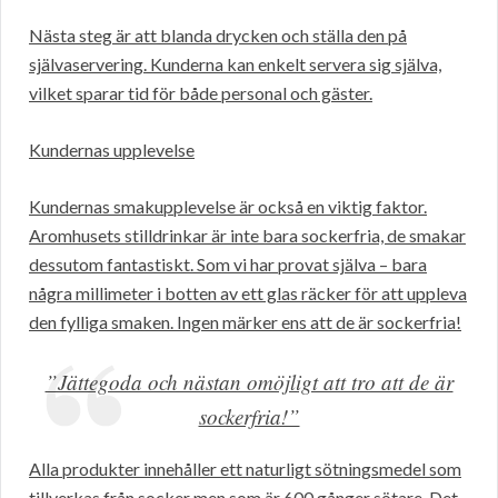
Nästa steg är att blanda drycken och ställa den på
självaservering. Kunderna kan enkelt servera sig själva,
vilket sparar tid för både personal och gäster.
Kundernas upplevelse
Kundernas smakupplevelse är också en viktig faktor.
Aromhusets stilldrinkar är inte bara sockerfria, de smakar
dessutom fantastiskt. Som vi har provat själva – bara
några millimeter i botten av ett glas räcker för att uppleva
den fylliga smaken. Ingen märker ens att de är sockerfria!
”Jättegoda och nästan omöjligt att tro att de är
sockerfria!”
Alla produkter innehåller ett naturligt sötningsmedel som
tillverkas från socker men som är 600 gånger sötare. Det