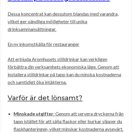
Dessa koncentrat kan dessutom blandas med varandra,
vilket ger oändliga möjligheter till unika
drinksammansättningar.
En ny inkomstkälla för restauranger
Att erbjuda Aromhusets stilldrinkar kan verkligen
förbättra din verksamhets ekonomiska läge. Genom att
installera stilldrinkar på tapp kan du minska kostnaderna
och samtidigt öka intäkterna.
Varför är det lönsamt?
Minskade utgifter
: Genom att servera dryckerna från
tapp istället för att sälja flaskor eller burkar slipper du
flaskhanteringen, vilket minskar kostnaderna avsevärt.