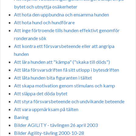
bytet och utnyttja osäkerheter
Att hota den uppbundna och ensamma hunden
Att hota hund och hundförare
Att inge förtroende tills hunden effektivt genomför
ronderande sök
Att kontra ett försvarsbeteende eller att angripa
hunden
Att lära hunden att "kämpa" ("skaka till döds")
Att låta försvarsdriften få sitt utlopp i bytesdriften
Att låta hunden bita figuranten i tältet
Att skapa motivation genom stimulans och kamp
Att släppa det döda bytet
Att styra försvarsbeteende och undvikande beteende
Att vara uppmärksam på tälten
Baning
Bilder AGILITY - tävlingen 26 april 2003
Bilder Agility-tävling 2000-10-28