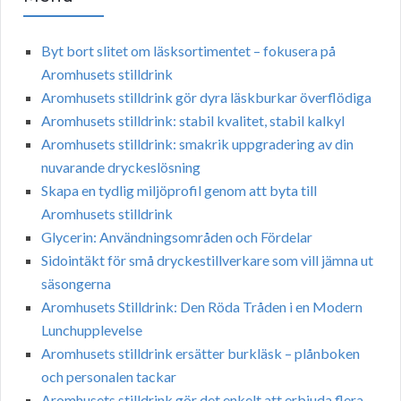
Byt bort slitet om läsksortimentet – fokusera på
Aromhusets stilldrink
Aromhusets stilldrink gör dyra läskburkar överflödiga
Aromhusets stilldrink: stabil kvalitet, stabil kalkyl
Aromhusets stilldrink: smakrik uppgradering av din
nuvarande dryckeslösning
Skapa en tydlig miljöprofil genom att byta till
Aromhusets stilldrink
Glycerin: Användningsområden och Fördelar
Sidointäkt för små dryckestillverkare som vill jämna ut
säsongerna
Aromhusets Stilldrink: Den Röda Tråden i en Modern
Lunchupplevelse
Aromhusets stilldrink ersätter burkläsk – plånboken
och personalen tackar
Aromhusets stilldrink gör det enkelt att erbjuda flera