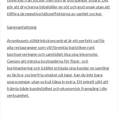
gör att dryckerna bibehåller en söt och god smak utan att
tillföra de negativa hälsoeffekterna av vanligt socker.
Sammanfattning
Aromhusets stilldrinkskoncentrat är ett perfekt val för
alla restauranger som vill förenkla logistiken runt
lunchserveringen och samtidigt öka sina inkomster.
Genom att minska kostnaderna för flask- och
burkhantering och istället erbjuda sina kunder en samling
av läckra, sockerfria smaker på tapp, kan du inte bara
spara pengar, utan också tjäna in extra. Ett enkelt sätt att
främja både kundnöjdhet och ekonomisk framgång i din
verksamhet.