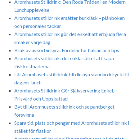
Aromhusets Stilldrink: Den Röda Tråden i en Modern
Lunchupplevelse
Aromhusets stilldrink ersätter burkläsk – plånboken
och personalen tackar
Aromhusets stilldrink gör det enkelt att erbjuda flera
smaker varje dag
Bruk av askorbinsyra: Fördelar för hälsan och tips
Aromhusets stilldrink: det enkla sättet att kapa
läskkostnaderna
Låt Aromhusets stilldrink bli din nya standarddryck till
dagens lunch
Aromhusets Stilldrink Gör Självservering Enkel,
Prisvärd och Uppskattad
Byt till Aromhusets stilldrink och se pantberget
försvinna
Spara tid, plats och pengar med Aromhusets stilldrink i
stället för flaskor
Aromhusets stilldrink: självservering som både gäst