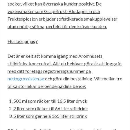
socker, vilket kan överraska kunder positivt. De
vuxensmaker som Grapefrukt-Blodapelsin och
Fruktexplosion erbjuder sofistikerade smakupplevelser
utan onödig sötma, perfekt för den kräsne kunden.
Hur börjar jag?
Det är enkelt att komma igång med Aromhusets
stilldrinks-koncentrat. Allt du behöver göra är att logga in
med ditt företags registreringsnummer på
nettogrossisten.se
och göra din beställning. Välj mellan tre
olika storlekar beroende på dina behov:
500 ml som räcker till 16,5 liter dryck
2 liter som räcker till 66 liter stilldrink
5 liter som ger hela 165 liter stilldrink