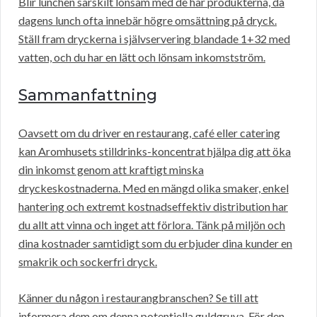
Blir lunchen särskilt lönsam med de här produkterna, då
dagens lunch ofta innebär högre omsättning på dryck.
Ställ fram dryckerna i självservering blandade 1+32 med
vatten, och du har en lätt och lönsam inkomstström.
Sammanfattning
Oavsett om du driver en restaurang, café eller catering
kan Aromhusets stilldrinks-koncentrat hjälpa dig att öka
din inkomst genom att kraftigt minska
dryckeskostnaderna. Med en mängd olika smaker, enkel
hantering och extremt kostnadseffektiv distribution har
du allt att vinna och inget att förlora. Tänk på miljön och
dina kostnader samtidigt som du erbjuder dina kunder en
smakrik och sockerfri dryck.
Känner du någon i restaurangbranschen? Se till att
informera dem om denna potentiella guldgruva. För den