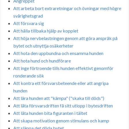
Angreppet
Att arbeta bort extraretningar och övningar med högre
svårighetsgrad
Att försvara sig
Att hålla tillbaka hjälp av kopplet
Att höja nervbelastningen genom att göra anspråk på
bytet och utnyttja osäkerheter
Att hota den uppbundna och ensamma hunden
Att hota hund och hundförare
Att inge förtroende tills hunden effektivt genomför
ronderande sök
Att kontra ett försvarsbeteende eller att angripa
hunden
Att lära hunden att "kämpa" ("skaka till döds")
Att låta försvarsdriften få sitt utlopp i bytesdriften
Att låta hunden bita figuranten i tältet
Att skapa motivation genom stimulans och kamp
Att släppa det döda bytet