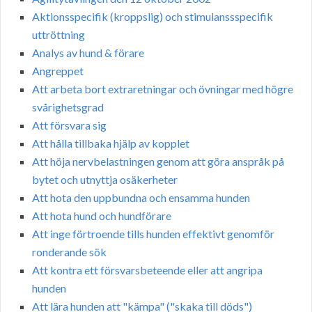
Aktionsspecifik (kroppslig) och stimulanssspecifik
uttröttning
Analys av hund & förare
Angreppet
Att arbeta bort extraretningar och övningar med högre
svårighetsgrad
Att försvara sig
Att hålla tillbaka hjälp av kopplet
Att höja nervbelastningen genom att göra anspråk på
bytet och utnyttja osäkerheter
Att hota den uppbundna och ensamma hunden
Att hota hund och hundförare
Att inge förtroende tills hunden effektivt genomför
ronderande sök
Att kontra ett försvarsbeteende eller att angripa
hunden
Att lära hunden att "kämpa" ("skaka till döds")