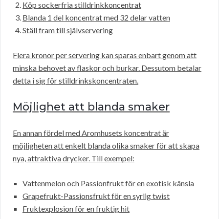
Köp sockerfria stilldrinkkoncentrat
Blanda 1 del koncentrat med 32 delar vatten
Ställ fram till självservering
Flera kronor per servering kan sparas enbart genom att
minska behovet av flaskor och burkar. Dessutom betalar
detta i sig för stilldrinkskoncentraten.
Möjlighet att blanda smaker
En annan fördel med Aromhusets koncentrat är
möjligheten att enkelt blanda olika smaker för att skapa
nya, attraktiva drycker. Till exempel:
Vattenmelon och Passionfrukt för en exotisk känsla
Grapefrukt-Passionsfrukt för en syrlig twist
Fruktexplosion för en fruktig hit