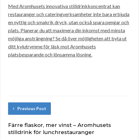
Med Aromhusets innovativa stilldrinkkoncentrat kan
restauranger och cateringverksamheter inte bara erbjuda
en nyttig och smakrik dryck, utan också spara pengar och
plats. Planerar du att maximera din inkomst med minsta
möjliga ansträngning? Se då över möjligheten att byta ut
ditt kylutrymme för läsk mot Aromhusets
platsbesparande och lönsamma lösning.
Previous Post
Färre flaskor, mer vinst – Aromhusets
stilldrink för lunchrestauranger