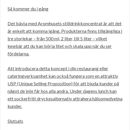
Så kommer du i gång
Det bästa med Aromhusets stilldrinkkoncentrat är att det
är enkelt att komma igång. Produkterna finns tillgängliga i
tre storlekar – från 500 ml, 2 liter, till 5 liter – vilket
innebär att du kan börja litet och skala upp när du ser
fördelarna.
Att introducera detta koncept i din restaurang eller
cateringverksamhet kan också fungera som en attraktiv
USP (Unique Selling Proposition) för att bjuda kunder på
något de inte får hos alla andra. Under dagens lunch kan
ett sockerfritt dryckesalternativ attrahera hälsomedvetna
kunder.
Slutsats