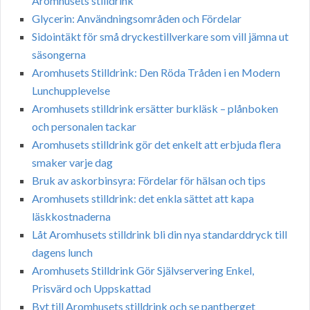
Aromhusets stilldrink
Glycerin: Användningsområden och Fördelar
Sidointäkt för små dryckestillverkare som vill jämna ut
säsongerna
Aromhusets Stilldrink: Den Röda Tråden i en Modern
Lunchupplevelse
Aromhusets stilldrink ersätter burkläsk – plånboken
och personalen tackar
Aromhusets stilldrink gör det enkelt att erbjuda flera
smaker varje dag
Bruk av askorbinsyra: Fördelar för hälsan och tips
Aromhusets stilldrink: det enkla sättet att kapa
läskkostnaderna
Låt Aromhusets stilldrink bli din nya standarddryck till
dagens lunch
Aromhusets Stilldrink Gör Självservering Enkel,
Prisvärd och Uppskattad
Byt till Aromhusets stilldrink och se pantberget