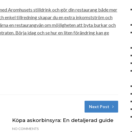
med Aromhusets stilldrink och gör din restaurang både mer
ch enkel tillredning skapar du en extra inkomstström och
gärna en restaurangvän om möjligheten att byta burkar och
traten. Börja idag och se hur en liten förändring kan ge
Next Post
Köpa askorbinsyra: En detaljerad guide
NO COMMENTS