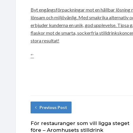
Byt engångsförpackningar mot en hållbar lösning 
lönsam och miljövänlig. Med smakrika alternativ o
erbjuder kunderna en unik, god upplevelse. Tipsa 
flaskor mot de smarta, sockerfria stilldrinkskoncen
stora resultat!
“`
Previous Post
För restauranger som vill ligga steget
före – Aromhusets stilldrink