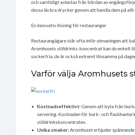
och samtidigt avlastas från bördan av engångsförp
dessa läckra drycker genom att handla dem på allt-f
En innovativ lösning för restauranger
Restaurangägare står ofta inför utmaningen att ba
Aromhusets stilldrinks-koncentrat kan du enkelt lö
sockerfria, de är också extremt lönsamma på dagen
Varför välja Aromhusets st
Kostnadseffektivt:
Genom att byta från burkar
servering. Kostnaden för burk- och flaskhanterin
stilldrinkskoncentraten.
Unika smaker:
Aromhuset erbjuder spännande 