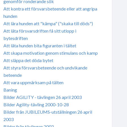
genomför ronderande sök
Att kontra ett försvarsbeteende eller att angripa
hunden
Att lära hunden att "kämpa" ("skaka till döds")
Att låta försvarsdriften få sitt utlopp i
bytesdriften
Att låta hunden bita figuranten i tältet
Att skapa motivation genom stimulans och kamp
Att släppa det döda bytet
Att styra försvarsbeteende och undvikande
beteende
Att vara uppmärksam på tälten
Baning
Bilder AGILITY - tävlingen 26 april 2003
Bilder Agility-tävling 2000-10-28
Bilder från JUBILEUMS-utställningen 26 april
2003
Bilder från tävlingen 2002