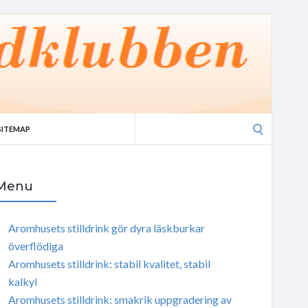
Search
SITEMAP
for:
Menu
Aromhusets stilldrink gör dyra läskburkar
överflödiga
Aromhusets stilldrink: stabil kvalitet, stabil
kalkyl
Aromhusets stilldrink: smakrik uppgradering av