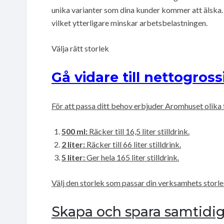
unika varianter som dina kunder kommer att älska. 
vilket ytterligare minskar arbetsbelastningen.
Välja rätt storlek
Gå vidare till nettogross
För att passa ditt behov erbjuder Aromhuset olika
500 ml:
Räcker till 16,5 liter stilldrink.
2 liter:
Räcker till 66 liter stilldrink.
5 liter:
Ger hela 165 liter stilldrink.
Välj den storlek som passar din verksamhets storle
Skapa och spara samtidig