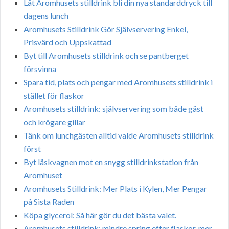
Låt Aromhusets stilldrink bli din nya standarddryck till
dagens lunch
Aromhusets Stilldrink Gör Självservering Enkel,
Prisvärd och Uppskattad
Byt till Aromhusets stilldrink och se pantberget
försvinna
Spara tid, plats och pengar med Aromhusets stilldrink i
stället för flaskor
Aromhusets stilldrink: självservering som både gäst
och krögare gillar
Tänk om lunchgästen alltid valde Aromhusets stilldrink
först
Byt läskvagnen mot en snygg stilldrinkstation från
Aromhuset
Aromhusets Stilldrink: Mer Plats i Kylen, Mer Pengar
på Sista Raden
Köpa glycerol: Så här gör du det bästa valet.
Aromhusets stilldrink: mindre spring efter flaskor, mer