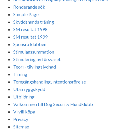
Ronderande sök
Sample Page
Skyddshunds träning
SM resultat 1998
SM resultat 1999
Sponsra klubben
Stimulanssummation
Stimulering av försvaret
Teori - tävlingslydnad
Timing
Tomgångshandling, intentionsrörelse
Utan ryggskydd
Utbildning
Välkommen till Dog Security Hundklubb
Vi vill köpa
Privacy
Sitemap