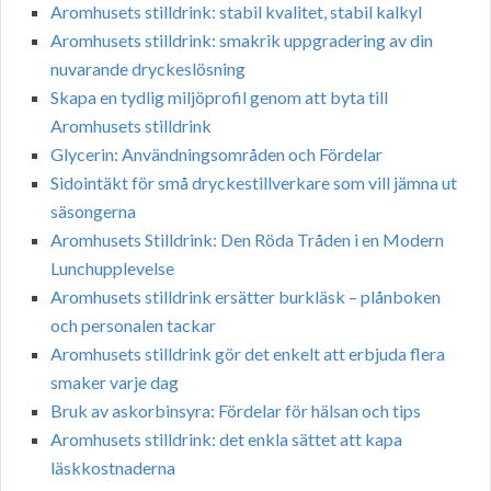
Aromhusets stilldrink: stabil kvalitet, stabil kalkyl
Aromhusets stilldrink: smakrik uppgradering av din
nuvarande dryckeslösning
Skapa en tydlig miljöprofil genom att byta till
Aromhusets stilldrink
Glycerin: Användningsområden och Fördelar
Sidointäkt för små dryckestillverkare som vill jämna ut
säsongerna
Aromhusets Stilldrink: Den Röda Tråden i en Modern
Lunchupplevelse
Aromhusets stilldrink ersätter burkläsk – plånboken
och personalen tackar
Aromhusets stilldrink gör det enkelt att erbjuda flera
smaker varje dag
Bruk av askorbinsyra: Fördelar för hälsan och tips
Aromhusets stilldrink: det enkla sättet att kapa
läskkostnaderna