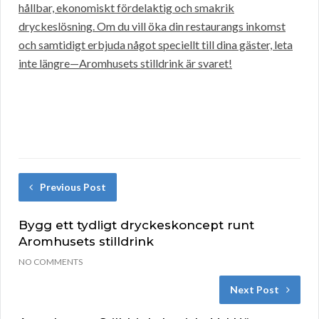
hållbar, ekonomiskt fördelaktig och smakrik
dryckeslösning. Om du vill öka din restaurangs inkomst
och samtidigt erbjuda något speciellt till dina gäster, leta
inte längre—Aromhusets stilldrink är svaret!
Previous Post
Bygg ett tydligt dryckeskoncept runt
Aromhusets stilldrink
NO COMMENTS
Next Post