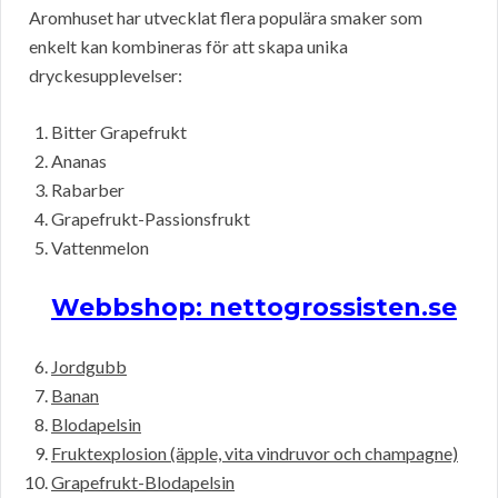
Aromhuset har utvecklat flera populära smaker som
enkelt kan kombineras för att skapa unika
dryckesupplevelser:
Bitter Grapefrukt
Ananas
Rabarber
Grapefrukt-Passionsfrukt
Vattenmelon
Webbshop: nettogrossisten.se
Jordgubb
Banan
Blodapelsin
Fruktexplosion (äpple, vita vindruvor och champagne)
Grapefrukt-Blodapelsin