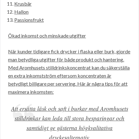
Krusbär
Hallon
Passionsfrukt
Ökad inkomst och minskade utgifter
När kunder tidigare fick drycker i flaska eller burk, gjorde
man betydliga utgifter för både produkt och hantering.
Med Aromhusets stilldrinkskoncentrat kan du säkerställa
en extra inkomstström eftersom koncentraten är
betydligt billigare per servering. Här är några tips för att
maximera inkomsten:
Att ersätta läsk och saft i burkar med Aromhusets
stilldrinkar kan leda till stora besparingar och
samtidigt ge gästerna högkvalitativa
dryckesalternativ.