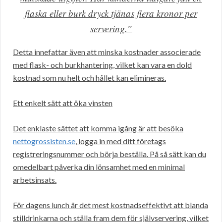
flaska eller burk dryck tjänas flera kronor per
servering.”
Detta innefattar även att minska kostnader associerade
med flask- och burkhantering, vilket kan vara en dold
kostnad som nu helt och hållet kan elimineras.
Ett enkelt sätt att öka vinsten
Det enklaste sättet att komma igång är att besöka
nettogrossisten.se
, logga in med ditt företags
registreringsnummer och börja beställa. På så sätt kan du
omedelbart påverka din lönsamhet med en minimal
arbetsinsats.
För dagens lunch är det mest kostnadseffektivt att blanda
stilldrinkarna och ställa fram dem för självservering, vilket