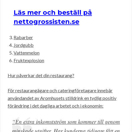
Läs mer och beställ på
nettogrossisten.se
Rabarber
Jordgubb
Vattenmelon
Fruktexplosion
Hur påverkar det din restaurang?
För restaurangägare och cateringföretagare innebär
användandet av Aromhusets stilldrink en tydlig positiv
förändring i det dagliga arbetet och i ekonomin:
“En extra inkomstström som kommer till genom
minskade utgifter. Har kunderna tidigare fått en