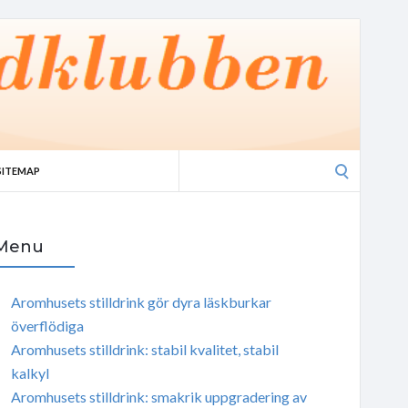
Search
SITEMAP
for:
Menu
Aromhusets stilldrink gör dyra läskburkar
överflödiga
Aromhusets stilldrink: stabil kvalitet, stabil
kalkyl
Aromhusets stilldrink: smakrik uppgradering av