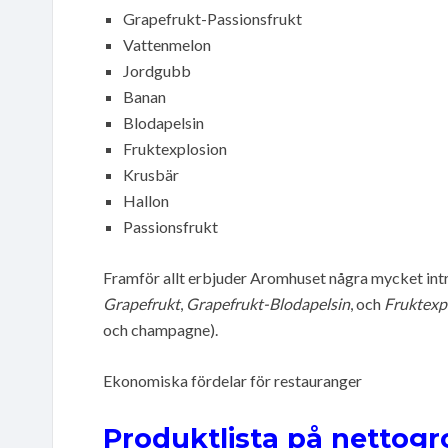
Grapefrukt-Passionsfrukt
Vattenmelon
Jordgubb
Banan
Blodapelsin
Fruktexplosion
Krusbär
Hallon
Passionsfrukt
Framför allt erbjuder Aromhuset några mycket int
Grapefrukt
,
Grapefrukt-Blodapelsin
, och
Fruktexp
och champagne).
Ekonomiska fördelar för restauranger
Produktlista på nettogr