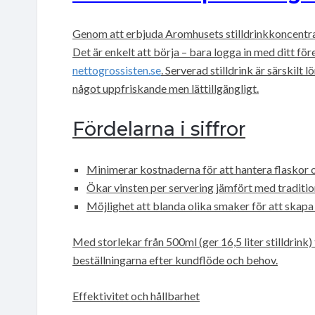
Genom att erbjuda Aromhusets stilldrinkkoncentrat
Det är enkelt att börja – bara logga in med ditt f
nettogrossisten.se
. Serverad stilldrink är särskilt
något uppfriskande men lättillgängligt.
Fördelarna i siffror
Minimerar kostnaderna för att hantera flaskor 
Ökar vinsten per servering jämfört med traditio
Möjlighet att blanda olika smaker för att skapa
Med storlekar från 500ml (ger 16,5 liter stilldrink) ti
beställningarna efter kundflöde och behov.
Effektivitet och hållbarhet