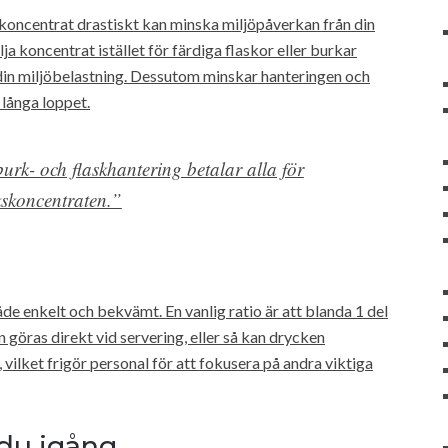
kkoncentrat drastiskt kan minska miljöpåverkan från din
ja koncentrat istället för färdiga flaskor eller burkar
din miljöbelastning. Dessutom minskar hanteringen och
 långa loppet.
urk- och flaskhantering betalar alla för
nkskoncentraten.”
de enkelt och bekvämt. En vanlig ratio är att blanda 1 del
 göras direkt vid servering, eller så kan drycken
 vilket frigör personal för att fokusera på andra viktiga
du igång