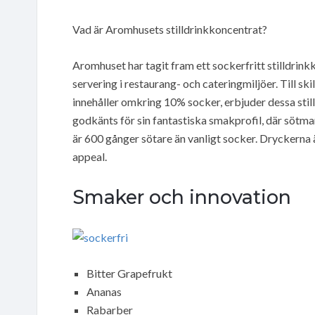
Vad är Aromhusets stilldrinkkoncentrat?
Aromhuset har tagit fram ett sockerfritt stilldrink
servering i restaurang- och cateringmiljöer. Till sk
innehåller omkring 10% socker, erbjuder dessa stilld
godkänts för sin fantastiska smakprofil, där sötm
är 600 gånger sötare än vanligt socker. Dryckerna är
appeal.
Smaker och innovation
Bitter Grapefrukt
Ananas
Rabarber