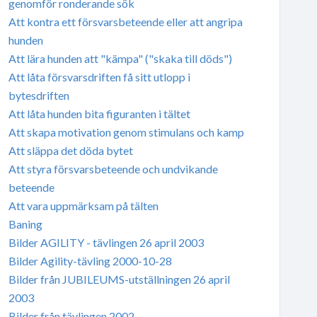
genomför ronderande sök
Att kontra ett försvarsbeteende eller att angripa
hunden
Att lära hunden att "kämpa" ("skaka till döds")
Att låta försvarsdriften få sitt utlopp i
bytesdriften
Att låta hunden bita figuranten i tältet
Att skapa motivation genom stimulans och kamp
Att släppa det döda bytet
Att styra försvarsbeteende och undvikande
beteende
Att vara uppmärksam på tälten
Baning
Bilder AGILITY - tävlingen 26 april 2003
Bilder Agility-tävling 2000-10-28
Bilder från JUBILEUMS-utställningen 26 april
2003
Bilder från tävlingen 2002