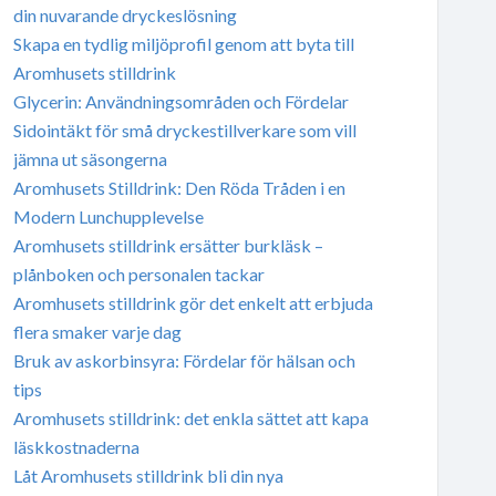
din nuvarande dryckeslösning
Skapa en tydlig miljöprofil genom att byta till
Aromhusets stilldrink
Glycerin: Användningsområden och Fördelar
Sidointäkt för små dryckestillverkare som vill
jämna ut säsongerna
Aromhusets Stilldrink: Den Röda Tråden i en
Modern Lunchupplevelse
Aromhusets stilldrink ersätter burkläsk –
plånboken och personalen tackar
Aromhusets stilldrink gör det enkelt att erbjuda
flera smaker varje dag
Bruk av askorbinsyra: Fördelar för hälsan och
tips
Aromhusets stilldrink: det enkla sättet att kapa
läskkostnaderna
Låt Aromhusets stilldrink bli din nya