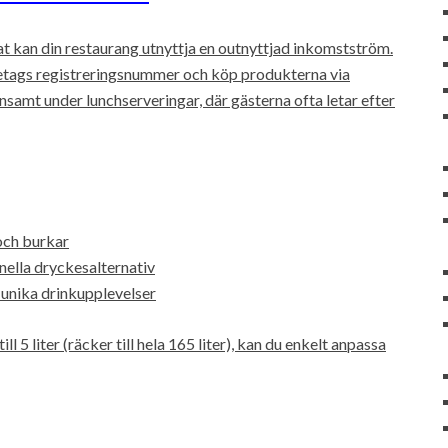
 kan din restaurang utnyttja en outnyttjad inkomstström.
öretags registreringsnummer och köp produkterna via
 lönsamt under lunchserveringar, där gästerna ofta letar efter
och burkar
nella dryckesalternativ
 unika drinkupplevelser
ll 5 liter (räcker till hela 165 liter), kan du enkelt anpassa