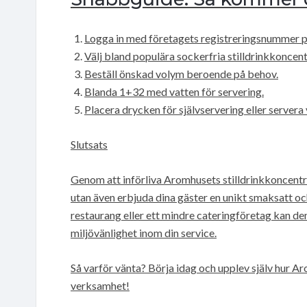
Logga in med företagets registreringsnummer 
Välj bland populära sockerfria stilldrinkkoncen
Beställ önskad volym beroende på behov.
Blanda 1+32 med vatten för servering.
Placera drycken för självservering eller servera
Slutsats
Genom att införliva Aromhusets stilldrinkkoncentra
utan även erbjuda dina gäster en unikt smaksatt oc
restaurang eller ett mindre cateringföretag kan den
miljövänlighet inom din service.
Så varför vänta? Börja idag och upplev själv hur Ar
verksamhet!