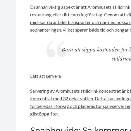
En annan viktig aspekt är att Aromhusets stilldrin
restaurang eller ditt cateringföretag. Genom att väl
minskar du antalet transporter och därmed också 
sophanteringen, vilket sparar både tid och pengar i
”Bara att slippa kostnaden för b
stilldri
Lätt att servera
Servering av Aromhusets stilldrinkkoncentrat är bå
koncentrat med 32 delar vatten. Detta kan antingen
förberedas i förväg och placeras för självservering,
gästöppgifter.
Snabbguide: Så kommer 