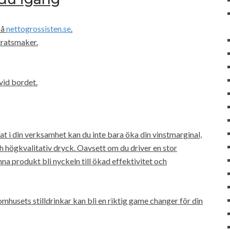
på
nettogrossisten.se
.
tratsmaker.
 vid bordet.
t i din verksamhet kan du inte bara öka din vinstmarginal,
h högkvalitativ dryck. Oavsett om du driver en stor
na produkt bli nyckeln till ökad effektivitet och
omhusets stilldrinkar kan bli en riktig game changer för din