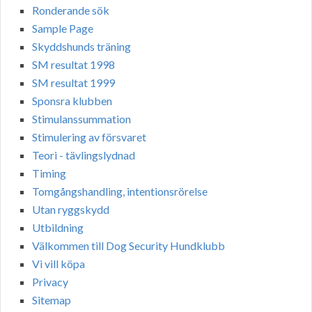
Ronderande sök
Sample Page
Skyddshunds träning
SM resultat 1998
SM resultat 1999
Sponsra klubben
Stimulanssummation
Stimulering av försvaret
Teori - tävlingslydnad
Timing
Tomgångshandling, intentionsrörelse
Utan ryggskydd
Utbildning
Välkommen till Dog Security Hundklubb
Vi vill köpa
Privacy
Sitemap