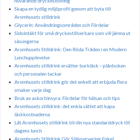
nuvarande dryckeslösning
Skapa en tydlig miljöprofil genom att byta till
Aromhusets stilldrink
Glycerin: Användningsområden och Fördelar
Sidointäkt för små dryckestillverkare som vill jämna ut
säsongerna
Aromhusets Stilldrink: Den Röda Tråden i en Modern
Lunchupplevelse
Aromhusets stilldrink ersätter burkläsk – plånboken
och personalen tackar
Aromhusets stilldrink gör det enkelt att erbjuda flera
smaker varje dag
Bruk av askorbinsyra: Fördelar för hälsan och tips
Aromhusets stilldrink: det enkla sättet att kapa
läskkostnaderna
Låt Aromhusets stilldrink bli din nya standarddryck till
dagens lunch
Aromhusets Stilldrink Gör Självservering Enkel,