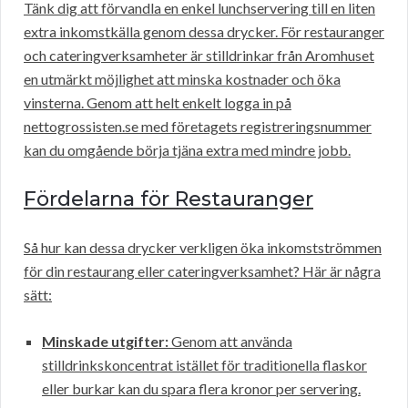
Tänk dig att förvandla en enkel lunchservering till en liten
extra inkomstkälla genom dessa drycker. För restauranger
och cateringverksamheter är stilldrinkar från Aromhuset
en utmärkt möjlighet att minska kostnader och öka
vinsterna. Genom att helt enkelt logga in på
nettogrossisten.se med företagets registreringsnummer
kan du omgående börja tjäna extra med mindre jobb.
Fördelarna för Restauranger
Så hur kan dessa drycker verkligen öka inkomstströmmen
för din restaurang eller cateringverksamhet? Här är några
sätt:
Minskade utgifter:
Genom att använda
stilldrinkskoncentrat istället för traditionella flaskor
eller burkar kan du spara flera kronor per servering.