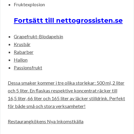
Fruktexplosion
Fortsätt till nettogrossisten.se
Grapefrukt-Blodapelsin
Krusbär
Rabarber
Hallon
Passionsfrukt
Dessa smaker kommer i tre olika storlekar: 500 ml, 2 liter
och 5 liter. En flaskas respektive koncentrat räcker till
16,5 liter, 66 liter och 165 liter av läcker stilldrink. Perfekt
för både små och stora verksamheter!
Restaurangkökens Nya Inkomstkälla