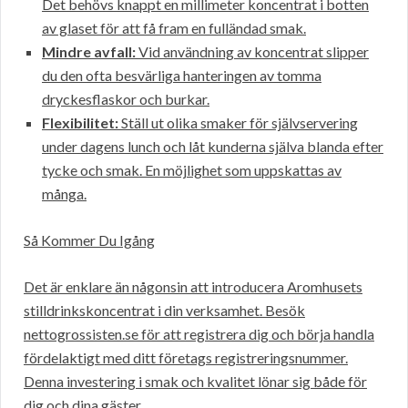
Det behövs knappt en millimeter koncentrat i botten
av glaset för att få fram en fulländad smak.
Mindre avfall:
Vid användning av koncentrat slipper
du den ofta besvärliga hanteringen av tomma
dryckesflaskor och burkar.
Flexibilitet:
Ställ ut olika smaker för självservering
under dagens lunch och låt kunderna själva blanda efter
tycke och smak. En möjlighet som uppskattas av
många.
Så Kommer Du Igång
Det är enklare än någonsin att introducera Aromhusets
stilldrinkskoncentrat i din verksamhet. Besök
nettogrossisten.se för att registrera dig och börja handla
fördelaktigt med ditt företags registreringsnummer.
Denna investering i smak och kvalitet lönar sig både för
dig och dina gäster.