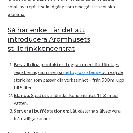
smak av tropisk solnedgång som dina gäster sent ska
glömma.
Så här enkelt är det att
introducera Aromhusets
stilldrinkkoncentrat
Beställ dina produkter:
Logga in med ditt företags
registreringsnummer på
nettogrossisten.se
och välj de
storlekar som passar din verksamhet – från 500 ml upp
till 5 liter.
Blanda:
Späd ut stilldrinks-koncentratet 1+32 med
vatten.
Servera i bufféstationen:
Låt gästerna självservera
från stiliga kannor.