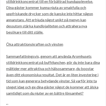
stilldrinkkoncentrat till en förbättrad kundupplevelse.
Dina gäster kommer kunna njuta av smakfulla och
uppfriskande drycker som de kanske inte hittar någon
annanstans. Att erbjuda något unikt på menyn kan
dessutom stärka kundlojaliteten och attrahera nya
besökare till ditt ställe.
Öka attraktionskraften och vinsten
Sammanfattningsvis, genom att använda Aromhusets
stilldrinkkoncentrat på buffélunchen, gör du inte bara dina
måltider mer attraktiva och hälsosammare, du boostar
även ditt ekonomiska resultat. Det är en liten investering i
tid som kan generera betydande vinster. Så varför inte ta
steget idag och ge dina gäster något de kommer att älska
samtidigt som du njuter av en bättre lönsamhet?
“`