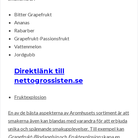
Bitter Grapefrukt
Ananas
Rabarber
Grapefrukt-Passionsfrukt
Vattenmelon
Jordgubb
Direktlänk till
nettogrossisten.se
Fruktexplosion
En av de bästa aspekterna av Aromhusets sortiment är att
smakerna även kan blandas med varandra för att erbjuda
unika och spännande smakupplevelser. Till exempel kan
Grapefrukt-Blodapelsin
och
Fruktexplosion
skapa en