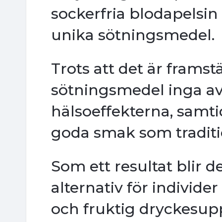
sockerfria blodapelsin s
unika sötningsmedel.
Trots att det är framstä
sötningsmedel inga av
hälsoeffekterna, samt
goda smak som traditio
Som ett resultat blir 
alternativ för individer
och fruktig dryckesupp