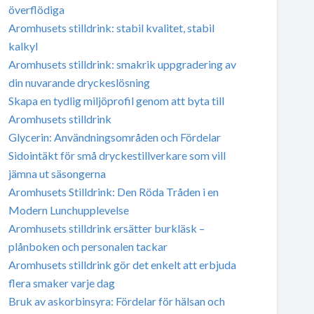
överflödiga
Aromhusets stilldrink: stabil kvalitet, stabil
kalkyl
Aromhusets stilldrink: smakrik uppgradering av
din nuvarande dryckeslösning
Skapa en tydlig miljöprofil genom att byta till
Aromhusets stilldrink
Glycerin: Användningsområden och Fördelar
Sidointäkt för små dryckestillverkare som vill
jämna ut säsongerna
Aromhusets Stilldrink: Den Röda Tråden i en
Modern Lunchupplevelse
Aromhusets stilldrink ersätter burkläsk –
plånboken och personalen tackar
Aromhusets stilldrink gör det enkelt att erbjuda
flera smaker varje dag
Bruk av askorbinsyra: Fördelar för hälsan och