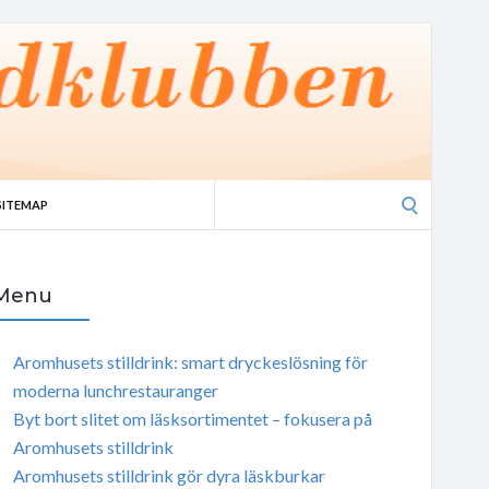
Search
SITEMAP
for:
Menu
Aromhusets stilldrink: smart dryckeslösning för
moderna lunchrestauranger
Byt bort slitet om läsksortimentet – fokusera på
Aromhusets stilldrink
Aromhusets stilldrink gör dyra läskburkar