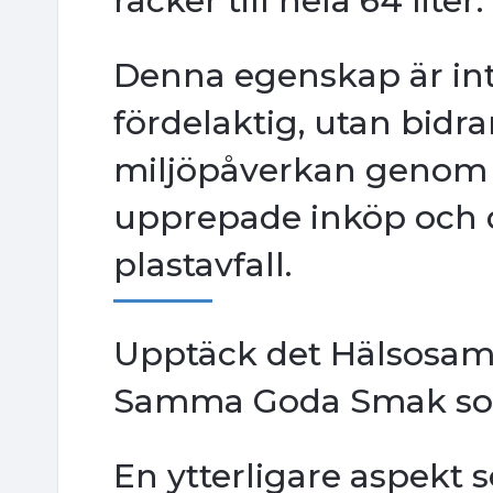
räcker till hela 64 liter.
Denna egenskap är in
fördelaktig, utan bidra
miljöpåverkan genom 
upprepade inköp och
plastavfall.
Upptäck det Hälsosa
Samma Goda Smak so
En ytterligare aspekt