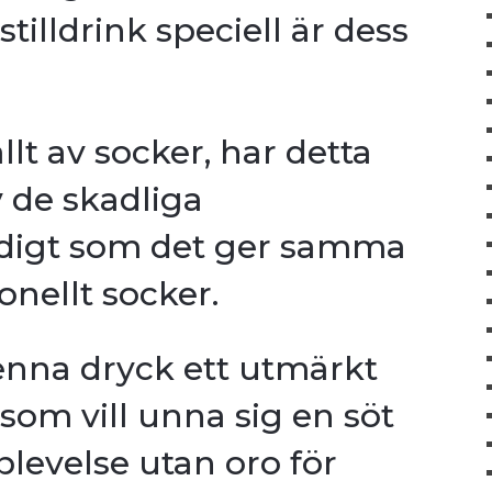
tilldrink speciell är dess
llt av socker, har detta
 de skadliga
idigt som det ger samma
nellt socker.
denna dryck ett utmärkt
 som vill unna sig en söt
levelse utan oro för