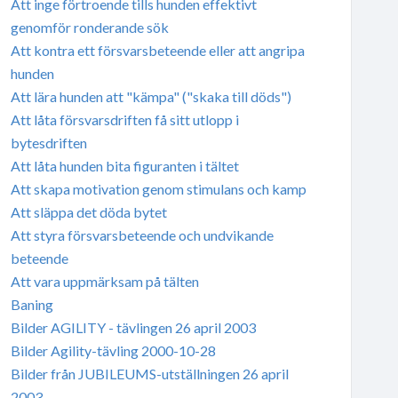
Att inge förtroende tills hunden effektivt
genomför ronderande sök
Att kontra ett försvarsbeteende eller att angripa
hunden
Att lära hunden att "kämpa" ("skaka till döds")
Att låta försvarsdriften få sitt utlopp i
bytesdriften
Att låta hunden bita figuranten i tältet
Att skapa motivation genom stimulans och kamp
Att släppa det döda bytet
Att styra försvarsbeteende och undvikande
beteende
Att vara uppmärksam på tälten
Baning
Bilder AGILITY - tävlingen 26 april 2003
Bilder Agility-tävling 2000-10-28
Bilder från JUBILEUMS-utställningen 26 april
2003