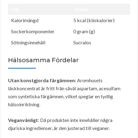
Del
Volym
Kalorimängd
5 kcal (kilokalorier)
Sockerkomponenter
0 gram (g)
Sötningsinnehåll
Sucralos
Hälsosamma Fördelar
Utan konstgjorda färgämnen:
Aromhusets
läskkoncentrat är fritt från såväl aspartam, acesulfam
som syntetiska färgämnen, vilket speglar en tydlig
hälsoinriktning.
Veganvänligt:
Då produkten inte innehåller några
djuriska ingredienser, är den justerad till veganer.