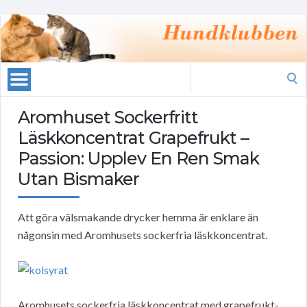
Search
for:
Aromhuset Sockerfritt
Läskkoncentrat Grapefrukt –
Passion: Upplev En Ren Smak
Utan Bismaker
Att göra välsmakande drycker hemma är enklare än
någonsin med Aromhusets sockerfria läskkoncentrat.
Aromhusets sockerfria läskkoncentrat med grapefrukt-