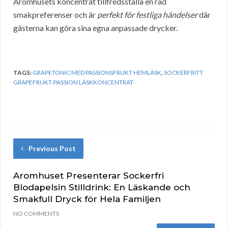
Aromhusets koncentrat tillfredsställa en rad
smakpreferenser och är
perfekt för festliga händelser
där
gästerna kan göra sina egna anpassade drycker.
TAGS:
GRAPETONIC MED PASSIONSFRUKT HEMLÄSK
,
SOCKERFRITT
GRAPEFRUKT-PASSION LÄSKKONCENTRAT
Previous Post
Aromhuset Presenterar Sockerfri
Blodapelsin Stilldrink: En Läskande och
Smakfull Dryck för Hela Familjen
NO COMMENTS