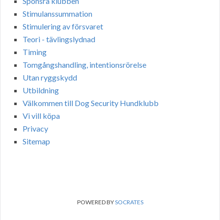
Sponsra klubben
Stimulanssummation
Stimulering av försvaret
Teori - tävlingslydnad
Timing
Tomgångshandling, intentionsrörelse
Utan ryggskydd
Utbildning
Välkommen till Dog Security Hundklubb
Vi vill köpa
Privacy
Sitemap
POWERED BY
SOCRATES