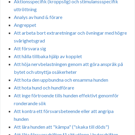
Aktionsspecifik (kroppslig) och stimulanssspecifik
uttröttning
Analys av hund & förare
Angreppet
Att arbeta bort extraretningar och övningar med högre
svårighetsgrad
Att försvara sig
Att hålla tillbaka hjälp av kopplet
Att höja nervbelastningen genom att göra anspråk på
bytet och utnyttja osäkerheter
Att hota den uppbundna och ensamma hunden
Att hota hund och hundförare
Att inge förtroende tills hunden effektivt genomför
ronderande sök
Att kontra ett försvarsbeteende eller att angripa
hunden
Att lära hunden att "kämpa" ("skaka till döds")
Att låta försvarsdriften få sitt utlopp i bytesdriften