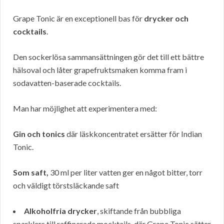
Grape Tonic är en exceptionell bas för
drycker och
cocktails
.
Den sockerlösa sammansättningen gör det till ett bättre
hälsoval och låter grapefruktsmaken komma fram i
sodavatten-baserade cocktails.
Man har möjlighet att experimentera med:
Gin och tonics
där läskkoncentratet ersätter för Indian
Tonic.
Som saft,
30 ml per liter vatten ger en något bitter, torr
och väldigt törstsläckande saft
Alkoholfria drycker
, skiftande från bubbliga
sparklers till raffinerade mocktails, där Grape Tonic sätter