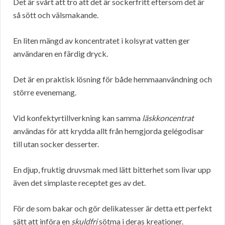
Det är svårt att tro att det är sockerfritt eftersom det är
så sött och välsmakande.
En liten mängd av koncentratet i kolsyrat vatten ger
användaren en färdig dryck.
Det är en praktisk lösning för både hemmaanvändning och
större evenemang.
Vid konfektyrtillverkning kan samma
läskkoncentrat
användas för att krydda allt från hemgjorda gelégodisar
till utan socker desserter.
En djup, fruktig druvsmak med lätt bitterhet som livar upp
även det simplaste receptet ges av det.
För de som bakar och gör delikatesser är detta ett perfekt
sätt att införa en
skuldfri
sötma i deras kreationer.