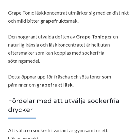
Grape Tonic läskkoncentrat utmärker sig med en distinkt
och mild bitter
grapefrukt
smak.
Den noggrant utvalda doften av
Grape Tonic
ger en
naturlig känsla och läskkoncentratet är helt utan
eftersmaker som kan kopplas med sockerfria
sötningsmedel.
Detta öppnar upp för fräscha och söta toner som
påminner om
grapefrukt läsk
.
Fördelar med att utvälja sockerfria
drycker
Att välja en sockerfri variant är gynnsamt ur ett
hälsosynpunkt.