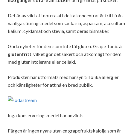
600 gånger sötare än socker
och grundat på socker.
Det är av vikt att notera att detta koncentrat är fritt från
vanliga sötningsmedel som sackarin, aspartam, acesulfam
kalium, cyklamat och stevia, samt deras bismaker.
Goda nyheter för dem som inte tål gluten: Grape Tonic är
glutenfritt
, vilket gör det säkert och åtkomligt för dem
med glutenintolerans eller celiaki.
Produkten har utformats med hänsyn till olika allergier
och känsligheter för att nå en bred publik.
Inga konserveringsmedel har använts.
Färgen är ingen nyans utan en grapefruktskalolja som är